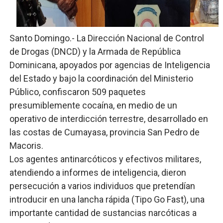
Banco Popular escala 17 posiciones en los mil mejore
Santo Domingo.- La Dirección Nacional de Control
SNS y el SRSO actualizan Manual de Comunicación Inter
de Drogas (DNCD) y la Armada de República
Osiris de León responde a Roberto Tineo y a Yeisy por 
Dominicana, apoyados por agencias de Inteligencia
del Estado y bajo la coordinación del Ministerio
DGPCF: 55 años sembrando desarrollo y fortaleciendo 
Público, confiscaron 509 paquetes
presumiblemente cocaína, en medio de un
Operativo interagencial frena delitos ambientales y re
operativo de interdicción terrestre, desarrollado en
las costas de Cumayasa, provincia San Pedro de
Macoris.
Los agentes antinarcóticos y efectivos militares,
atendiendo a informes de inteligencia, dieron
persecución a varios individuos que pretendían
introducir en una lancha rápida (Tipo Go Fast), una
importante cantidad de sustancias narcóticas a