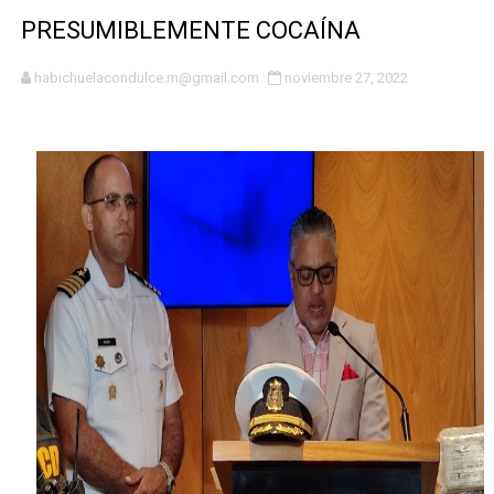
PRESUMIBLEMENTE COCAÍNA
CESDN urge fortalecer el sistema eléctrico ante con
habichuelacondulce.m@gmail.com
noviembre 27, 2022
Cacerolazos, gomas quemadas y bombas lagrimógenas:
Roberto Ángel Salcedo anuncia festival cultural para la
Roberto Ángel Salcedo anuncia festival cultural para la
Respuesta oportuna de Propeep permite a familia de L
Juramentan a Angelina Biviana Riveiro como nueva vice
DIGEIG y Liga Municipal Dominicana impulsan metas de 
Tribunal Superior Administrativo anula permisos urbaní
JCE flexibiliza renovación de cédula: adiós al orden p
Restaurante Amigos es reconocido por sus cuatro déc