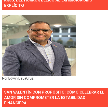
RRSS: DEL HORROR BÉLICO AL EXHIBICIONISMO
EXPLÍCITO
Por Edwin DeLaCruz
SAN VALENTÍN CON PROPÓSITO: CÓMO CELEBRAR EL
AMOR SIN COMPROMETER LA ESTABILIDAD
FINANCIERA.