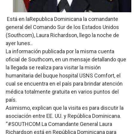
El PRM renueva su cúpula directiva: Luis Abinader asum
Está en laRepublica Dominicana la comandante
Fellito Suberví inspecciona obras en las “villas” y pide
general del Comando Sur de los Estados Unidos
(Southcom), Laura Richardson, llego la noche de
Comedores Comunitarios de DASAC garantizan alimenta
ayer lunes..
UNTC inicia ofensiva para recuperar fuerza gremial y fo
La información publicada por la misma cuenta
oficial de Southcom, en un mensaje detallando que
PRM escogerá este domingo su nueva cúpula directiva 
la llegada se realiza para visitar la misión
humanitaria del buque hospital USNS Comfort, el
cual se encuentra en el país para brindar atención
médica totalmente gratuita en varios puntos del
país.
Asimismo, explican que la visita es para discutir la
asociación entre EE. UU. y República Dominicana.
“#SOUTHCOM La Comandante General Laura
Richardson está en República Dominicana para