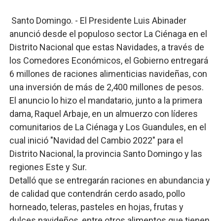
Operativo Interinstitucional “Compromiso Ambiental 2.
Santo Domingo. - El Presidente Luis Abinader
anunció desde el populoso sector La Ciénaga en el
Trabajadores de la prensa y Obispado de la Provincia 
Distrito Nacional que estas Navidades, a través de
los Comedores Económicos, el Gobierno entregará
Ministerio de Cultura anuncia ganadores de Premios Anu
6 millones de raciones alimenticias navideñas, con
Más de 180 dirigentes sindicales de las Américas se re
una inversión de más de 2,400 millones de pesos.
El anuncio lo hizo el mandatario, junto a la primera
Restaurante Amigos es reconocido por sus cuatro déc
dama, Raquel Arbaje, en un almuerzo con líderes
comunitarios de La Ciénaga y Los Guandules, en el
cual inició "Navidad del Cambio 2022" para el
Distrito Nacional, la provincia Santo Domingo y las
regiones Este y Sur.
Detalló que se entregarán raciones en abundancia y
de calidad que contendrán cerdo asado, pollo
horneado, teleras, pasteles en hojas, frutas y
dulces navideños, entre otros alimentos que tienen