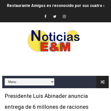
Banco Popular escala 17 posiciones en los mil mejore
SNS y el SRSO actualizan Manual de Comunicación Inter
Osiris de León responde a Roberto Tineo y a Yeisy por 
DGPCF: 55 años sembrando desarrollo y fortaleciendo 
Operativo interagencial frena delitos ambientales y re
-Propeep y Gestión Presidencial encabezan entrega co
Ministerio de Defensa siembra esperanza y protege e
MICM y CECCOM retienen 213,355 galones de combustibl
Presidente Luis Abinader anuncia
Bienes Nacionales recauda más de RD 57 millones en s
entrega de 6 millones de raciones
Residentes en San Juan beneficiados con jornada asiste