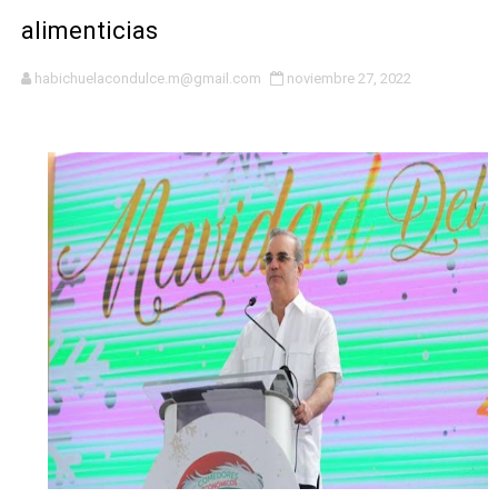
alimenticias
El magistrado Henry Molina decidió no seguir en la Pre
habichuelacondulce.m@gmail.com
noviembre 27, 2022
​Domingo Plácido critica la situación económica y califi
Graduación XII Promoción Servicio Militar Voluntario
Fellito Suberví asegura en Carolina Mejía RD tiene la op
Hipótesis policial sobre atentado a balazos en la aven
CESDN urge fortalecer el sistema eléctrico ante con
Cacerolazos, gomas quemadas y bombas lagrimógenas:
Roberto Ángel Salcedo anuncia festival cultural para la
Roberto Ángel Salcedo anuncia festival cultural para la
Lee Ballester a los que se forman como agentes “Todo