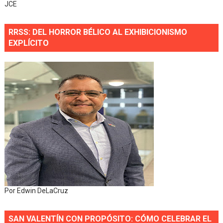
JCE
RRSS: DEL HORROR BÉLICO AL EXHIBICIONISMO
EXPLÍCITO
Por Edwin DeLaCruz
SAN VALENTÍN CON PROPÓSITO: CÓMO CELEBRAR EL