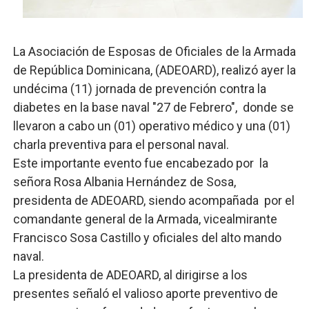
UNTC inicia ofensiva para recuperar fuerza gremial y fo
PRM escogerá este domingo su nueva cúpula directiva 
La Asociación de Esposas de Oficiales de la Armada
de República Dominicana, (ADEOARD), realizó ayer la
Candidato a presidente del Colegio de Notarios hace ll
undécima (11) jornada de prevención contra la
diabetes en la base naval "27 de Febrero", donde se
Digecac realizará Primer Festival de Plantas 2026
llevaron a cabo un (01) operativo médico y una (01)
Josefa Castillo: Liderazgo y Transformación Social al F
charla preventiva para el personal naval.
Este importante evento fue encabezado por la
señora Rosa Albania Hernández de Sosa,
presidenta de ADEOARD, siendo acompañada por el
comandante general de la Armada, vicealmirante
Francisco Sosa Castillo y oficiales del alto mando
naval.
La presidenta de ADEOARD, al dirigirse a los
presentes señaló el valioso aporte preventivo de