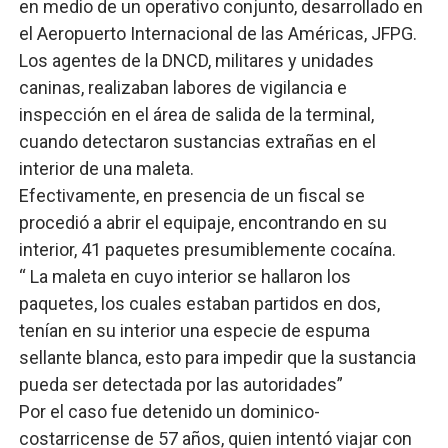
en medio de un operativo conjunto, desarrollado en
Candidato a presidente del Colegio de Notarios hace ll
el Aeropuerto Internacional de las Américas, JFPG.
Digecac realizará Primer Festival de Plantas 2026
Los agentes de la DNCD, militares y unidades
caninas, realizaban labores de vigilancia e
Josefa Castillo: Liderazgo y Transformación Social al F
inspección en el área de salida de la terminal,
cuando detectaron sustancias extrañas en el
Lee Ballester a los que se forman como agentes “Todo
interior de una maleta.
Operativo Interinstitucional “Compromiso Ambiental 2.
Efectivamente, en presencia de un fiscal se
procedió a abrir el equipaje, encontrando en su
Trabajadores de la prensa y Obispado de la Provincia 
interior, 41 paquetes presumiblemente cocaína.
“ La maleta en cuyo interior se hallaron los
paquetes, los cuales estaban partidos en dos,
tenían en su interior una especie de espuma
sellante blanca, esto para impedir que la sustancia
pueda ser detectada por las autoridades”
Por el caso fue detenido un dominico-
costarricense de 57 años, quien intentó viajar con