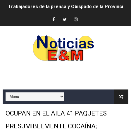
Trabajadores de la prensa y Obispado de la Provincia 
Ministerio de Cultura anuncia ganadores de Premios Anu
Más de 180 dirigentes sindicales de las Américas se re
Restaurante Amigos es reconocido por sus cuatro déc
Banco Popular escala 17 posiciones en los mil mejore
SNS y el SRSO actualizan Manual de Comunicación Inter
Osiris de León responde a Roberto Tineo y a Yeisy por 
DGPCF: 55 años sembrando desarrollo y fortaleciendo 
Operativo interagencial frena delitos ambientales y re
OCUPAN EN EL AILA 41 PAQUETES
-Propeep y Gestión Presidencial encabezan entrega co
PRESUMIBLEMENTE COCAÍNA;