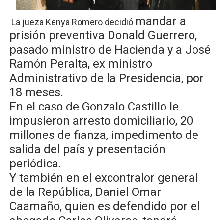
UNTC inicia ofensiva para recuperar fuerza gremial y fo
mandar a
La jueza Kenya Romero decidió
prisión preventiva Donald Guerrero,
PRM escogerá este domingo su nueva cúpula directiva 
pasado ministro de Hacienda y a José
Candidato a presidente del Colegio de Notarios hace ll
Ramón Peralta, ex ministro
Administrativo de la Presidencia, por
Digecac realizará Primer Festival de Plantas 2026
18 meses.
Josefa Castillo: Liderazgo y Transformación Social al F
En el caso de Gonzalo Castillo le
impusieron arresto domiciliario, 20
millones de fianza, impedimento de
salida del país y presentación
periódica.
Y también en el excontralor general
de la República, Daniel Omar
Caamaño, quien es defendido por el