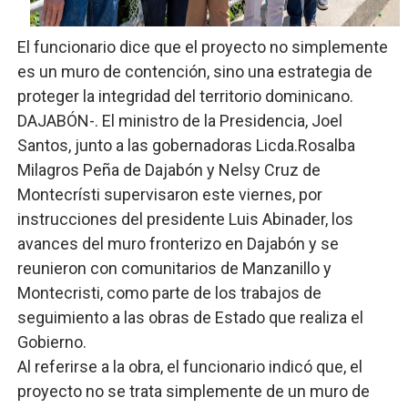
DGPCF: 55 años sembrando desarrollo y fortaleciendo 
El funcionario dice que el proyecto no simplemente
Operativo interagencial frena delitos ambientales y re
es un muro de contención, sino una estrategia de
-Propeep y Gestión Presidencial encabezan entrega co
proteger la integridad del territorio dominicano.
DAJABÓN-. El ministro de la Presidencia, Joel
Ministerio de Defensa siembra esperanza y protege e
Santos, junto a las gobernadoras Licda.Rosalba
Milagros Peña de Dajabón y Nelsy Cruz de
MICM y CECCOM retienen 213,355 galones de combustibl
Montecrísti supervisaron este viernes, por
Bienes Nacionales recauda más de RD 57 millones en s
instrucciones del presidente Luis Abinader, los
avances del muro fronterizo en Dajabón y se
reunieron con comunitarios de Manzanillo y
Montecristi, como parte de los trabajos de
seguimiento a las obras de Estado que realiza el
Gobierno.
Al referirse a la obra, el funcionario indicó que, el
proyecto no se trata simplemente de un muro de