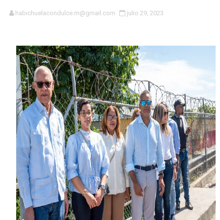
Roberto Ángel Salcedo anuncia festival cultural para la
habichuelacondulce.m@gmail.com
julio 29, 2023
Respuesta oportuna de Propeep permite a familia de L
Juramentan a Angelina Biviana Riveiro como nueva vice
DIGEIG y Liga Municipal Dominicana impulsan metas de 
Tribunal Superior Administrativo anula permisos urbaní
JCE flexibiliza renovación de cédula: adiós al orden p
Restaurante Amigos es reconocido por sus cuatro déc
Banco Popular escala 17 posiciones en los mil mejore
SNS y el SRSO actualizan Manual de Comunicación Inter
Osiris de León responde a Roberto Tineo y a Yeisy por 