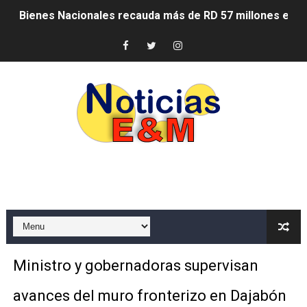
Bienes Nacionales recauda más de RD 57 millones en s
Residentes en San Juan beneficiados con jornada asiste
El magistrado Henry Molina decidió no seguir en la Pre
​Domingo Plácido critica la situación económica y califi
Graduación XII Promoción Servicio Militar Voluntario
Fellito Suberví asegura en Carolina Mejía RD tiene la op
Hipótesis policial sobre atentado a balazos en la aven
CESDN urge fortalecer el sistema eléctrico ante con
Cacerolazos, gomas quemadas y bombas lagrimógenas:
Ministro y gobernadoras supervisan
Roberto Ángel Salcedo anuncia festival cultural para la
avances del muro fronterizo en Dajabón