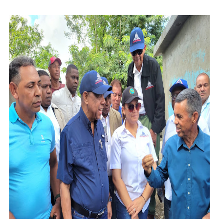
Bienes Nacionales recauda más de RD 57 millones en s
Residentes en San Juan beneficiados con jornada asiste
El magistrado Henry Molina decidió no seguir en la Pre
​Domingo Plácido critica la situación económica y califi
Graduación XII Promoción Servicio Militar Voluntario
Fellito Suberví asegura en Carolina Mejía RD tiene la op
Hipótesis policial sobre atentado a balazos en la aven
CESDN urge fortalecer el sistema eléctrico ante con
Candidato a presidente del Colegio de Notarios hace ll
Digecac realizará Primer Festival de Plantas 2026