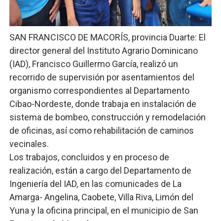
Josefa Castillo: Liderazgo y Transformación Social al F
Lee Ballester a los que se forman como agentes “Todo
SAN FRANCISCO DE MACORÍS, provincia Duarte: El
director general del Instituto Agrario Dominicano
Operativo Interinstitucional “Compromiso Ambiental 2.
(IAD), Francisco Guillermo García, realizó un
recorrido de supervisión por asentamientos del
Trabajadores de la prensa y Obispado de la Provincia 
organismo correspondientes al Departamento
Ministerio de Cultura anuncia ganadores de Premios Anu
Cibao-Nordeste, donde trabaja en instalación de
sistema de bombeo, construcción y remodelación
de oficinas, así como rehabilitación de caminos
vecinales.
Los trabajos, concluidos y en proceso de
realización, están a cargo del Departamento de
Ingeniería del IAD, en las comunicades de La
Amarga- Angelina, Caobete, Villa Riva, Limón del
Yuna y la oficina principal, en el municipio de San