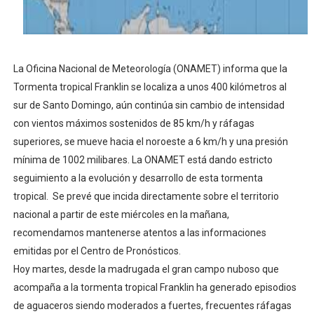
PRM escogerá este domingo su nueva cúpula directiva 
Candidato a presidente del Colegio de Notarios hace ll
La Oficina Nacional de Meteorología (ONAMET) informa que la
Digecac realizará Primer Festival de Plantas 2026
Tormenta tropical Franklin se localiza a unos 400 kilómetros al
sur de Santo Domingo, aún continúa sin cambio de intensidad
Josefa Castillo: Liderazgo y Transformación Social al F
con vientos máximos sostenidos de 85 km/h y ráfagas
superiores, se mueve hacia el noroeste a 6 km/h y una presión
Lee Ballester a los que se forman como agentes “Todo
mínima de 1002 milibares. La ONAMET está dando estricto
seguimiento a la evolución y desarrollo de esta tormenta
tropical. Se prevé que incida directamente sobre el territorio
nacional a partir de este miércoles en la mañana,
recomendamos mantenerse atentos a las informaciones
emitidas por el Centro de Pronósticos.
Hoy martes, desde la madrugada el gran campo nuboso que
acompaña a la tormenta tropical Franklin ha generado episodios
de aguaceros siendo moderados a fuertes, frecuentes ráfagas