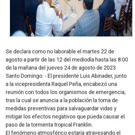
Comedores Comunitarios de DASAC garantizan alimenta
UNTC inicia ofensiva para recuperar fuerza gremial y fo
PRM escogerá este domingo su nueva cúpula directiva 
Candidato a presidente del Colegio de Notarios hace ll
Se declara como no laborable el martes 22 de
agosto a partir de las 12 del mediodía hasta las 8:00
Digecac realizará Primer Festival de Plantas 2026
de la mañana del jueves 24 de agosto de 2023
Santo Domingo. - El presidente Luis Abinader, junto
a la vicepresidenta Raquel Peña, encabezó una
reunión con todos los organismos de emergencia,
tras la cual se anuncia a la población la toma de
medidas preventivas para salvaguardar vidas y
mitigar los efectos negativos que pueda causar el
paso de la tormenta tropical Franklin.
El fenómeno atmosférico estaría atravesando el