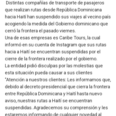
Distintas compañías de transporte de pasajeros
Fellito Suberví inspecciona obras en las “villas” y pide
que realizan rutas desde República Dominicana
hacia Haití han suspendido sus viajes al vecino país
Comedores Comunitarios de DASAC garantizan alimenta
acogiendo la medida del Gobierno dominicano que
UNTC inicia ofensiva para recuperar fuerza gremial y fo
cerró la frontera el pasado viernes.
Una de esas empresas es Caribe Tours, la cual
PRM escogerá este domingo su nueva cúpula directiva 
informó en su cuenta de Instagram que sus rutas
hacia a Haití se encuentran suspendidas por el
Candidato a presidente del Colegio de Notarios hace ll
cierre de la frontera realizado por el gobierno.
La entidad pidió disculpas por las molestias que
esta situación pueda causar a sus clientes
"Atención a nuestros clientes: Les informamos que,
debido al decreto presidencial que cierra la frontera
entre República Dominicana y Haití hasta nuevo
aviso, nuestras rutas a Haití se encuentran
suspendidas. Agradecemos su comprensión y les
estaremos informando de cualquier novedad al