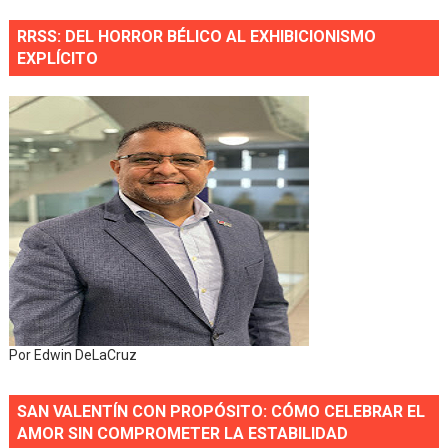
RRSS: DEL HORROR BÉLICO AL EXHIBICIONISMO
EXPLÍCITO
Por Edwin DeLaCruz
SAN VALENTÍN CON PROPÓSITO: CÓMO CELEBRAR EL
AMOR SIN COMPROMETER LA ESTABILIDAD