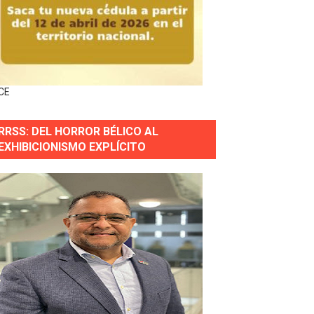
horas después
ingo Norte
nguez por apagones en Cayenas y Residencial Amalia
CE
RRSS: DEL HORROR BÉLICO AL
EXHIBICIONISMO EXPLÍCITO
s incendio
aria Reservas.
wer en Piantini
pios pequeños