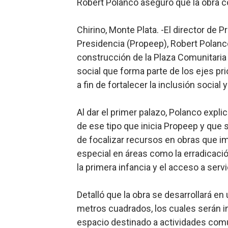
Robert Polanco aseguró que la obra c
Restaurante Amigos es rec
Chirino, Monte Plata. -El director de 
Banco Popular escala 17 po
Presidencia (Propeep), Robert Polanco
construcción de la Plaza Comunitaria 
SNS y el SRSO actualizan M
social que forma parte de los ejes pri
Osiris de León responde a 
a fin de fortalecer la inclusión social
DGPCF: 55 años sembrando d
Al dar el primer palazo, Polanco expli
de ese tipo que inicia Propeep y que
de focalizar recursos en obras que im
especial en áreas como la erradicació
la primera infancia y el acceso a serv
Detalló que la obra se desarrollará en
metros cuadrados, los cuales serán in
espacio destinado a actividades comu