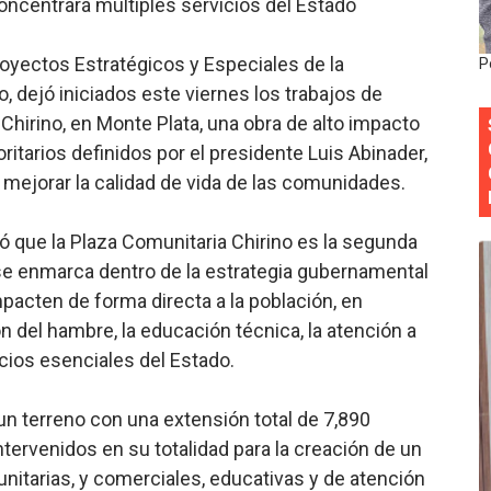
oncentrará múltiples servicios del Estado
onocido por sus cuatro décadas de excelencia en el sect
Proyectos Estratégicos y Especiales de la
P
siciones en los mil mejores bancos del mundo
, dejó iniciados este viernes los trabajos de
Chirino, en Monte Plata, una obra de alto impacto
anual de Comunicación Interna y Externa para fortalecer g
oritarios definidos por el presidente Luis Abinader,
Roberto Tineo y a Yeisy por sus críticas destempladas sobr
 y mejorar la calidad de vida de las comunidades.
esarrollo y fortaleciendo la frontera dominicana
có que la Plaza Comunitaria Chirino es la segunda
 se enmarca dentro de la estrategia gubernamental
pacten de forma directa a la población, en
n del hambre, la educación técnica, la atención a
icios esenciales del Estado.
 un terreno con una extensión total de 7,890
tervenidos en su totalidad para la creación de un
nitarias, y comerciales, educativas y de atención