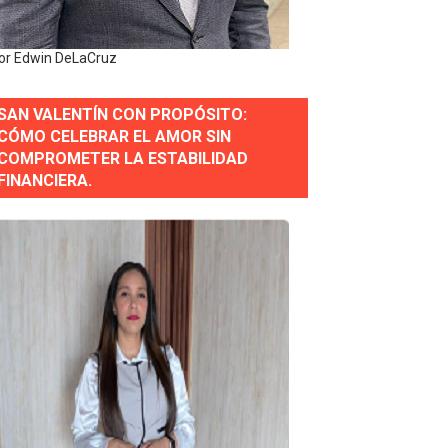
or gastronómico
or Edwin DeLaCruz
SAN VALENTÍN CON PROPÓSITO:
estión comunicacional en salud
CÓMO CELEBRAR EL AMOR SIN
COMPROMETER LA ESTABILIDAD
e Presa de Guaiguí: "Es ignorancia supina"
FINANCIERA.