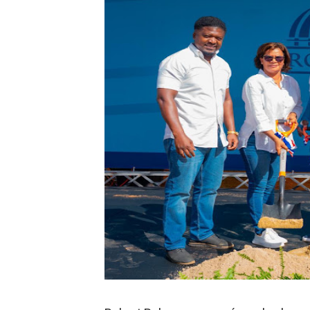
Hipótesis policial sobre at
CESDN urge fortalecer el 
Cacerolazos, gomas quemad
Roberto Ángel Salcedo anunc
Roberto Ángel Salcedo anunc
Respuesta oportuna de Prop
Juramentan a Angelina Bivi
DIGEIG y Liga Municipal Do
Tribunal Superior Administ
JCE flexibiliza renovación