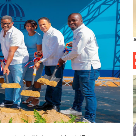
entado a balazos en la avenida Abraham Lincoln y fallecer 
sistema eléctrico ante constantes apagones en Santo Dom
as y bombas lagrimógenas: Tensión en la Fernández Domí
J
ia festival cultural para la región Este
ia festival cultural para la región Este
eep permite a familia de La Cuaba recuperar su hogar tra
ana Riveiro como nueva vicepresidenta ejecutiva de Fiduci
minicana impulsan metas de transparencia
rativo anula permisos urbanísticos del proyecto Everest To
 de cédula: adiós al orden por mes de nacimiento en munici