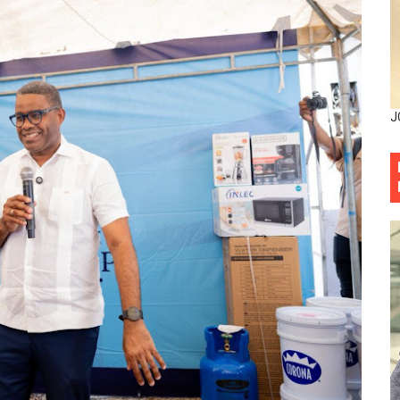
as y bombas lagrimógenas: Tensión en la Fernández Domí
ia festival cultural para la región Este
ia festival cultural para la región Este
J
eep permite a familia de La Cuaba recuperar su hogar tra
ana Riveiro como nueva vicepresidenta ejecutiva de Fiduci
minicana impulsan metas de transparencia
rativo anula permisos urbanísticos del proyecto Everest To
 de cédula: adiós al orden por mes de nacimiento en munici
onocido por sus cuatro décadas de excelencia en el sect
siciones en los mil mejores bancos del mundo