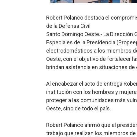
SNS y el SRSO actualizan M
Robert Polanco destaca el compromis
Osiris de León responde a 
de la Defensa Civil
Santo Domingo Oeste.- La Dirección G
DGPCF: 55 años sembrando d
Especiales de la Presidencia (Propee
Operativo interagencial fr
electrodomésticos a los miembros de
Oeste, con el objetivo de fortalecer l
-Propeep y Gestión Presid
brindan asistencia en situaciones de
Al encabezar el acto de entrega Robe
institución con los hombres y mujere
proteger a las comunidades más vuln
Oeste, sino de todo el país.
Robert Polanco afirmó que el presiden
trabajo que realizan los miembros de