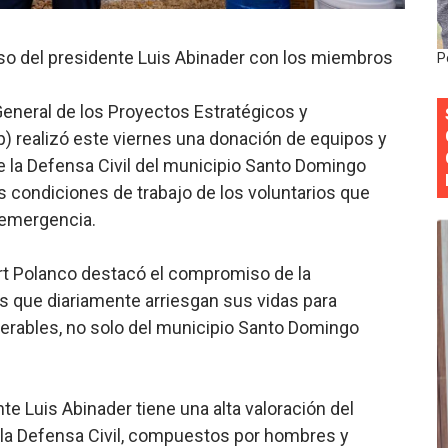
anual de Comunicación Interna y Externa para fortalecer g
o del presidente Luis Abinader con los miembros
P
Roberto Tineo y a Yeisy por sus críticas destempladas sobr
eneral de los Proyectos Estratégicos y
esarrollo y fortaleciendo la frontera dominicana
p) realizó este viernes una donación de equipos y
ena delitos ambientales y recupera terrenos en zonas prote
 la Defensa Civil del municipio Santo Domingo
as condiciones de trabajo de los voluntarios que
encial encabezan entrega compensación a comerciantes impa
 emergencia.
rt Polanco destacó el compromiso de la
s que diariamente arriesgan sus vidas para
erables, no solo del municipio Santo Domingo
te Luis Abinader tiene una alta valoración del
 la Defensa Civil, compuestos por hombres y