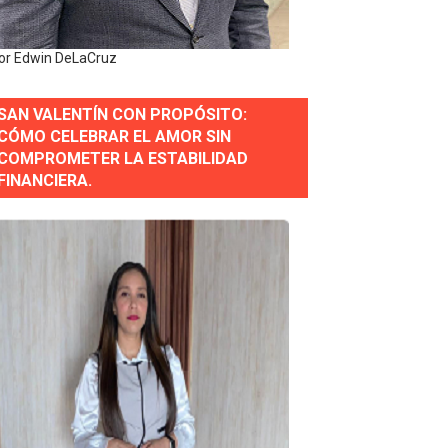
estión comunicacional en salud
or Edwin DeLaCruz
e Presa de Guaiguí: "Es ignorancia supina"
SAN VALENTÍN CON PROPÓSITO:
CÓMO CELEBRAR EL AMOR SIN
COMPROMETER LA ESTABILIDAD
gidas del país
FINANCIERA.
ctados por la obra vial, en cumplimiento de un compromis