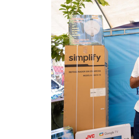
Cacerolazos, gomas quemad
Roberto Ángel Salcedo anunc
Roberto Ángel Salcedo anunc
Respuesta oportuna de Prop
Juramentan a Angelina Bivi
DIGEIG y Liga Municipal Do
Tribunal Superior Administ
JCE flexibiliza renovación
Restaurante Amigos es rec
Banco Popular escala 17 po