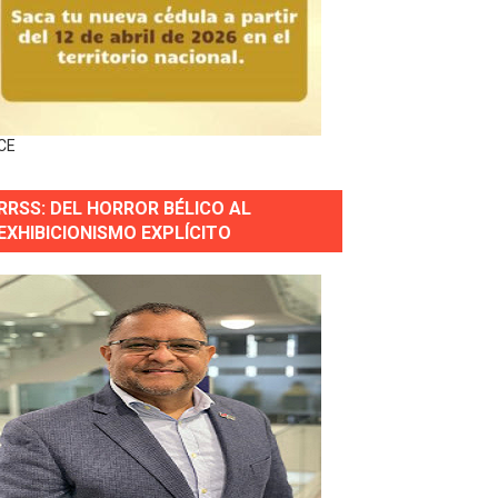
nguez por apagones en Cayenas y Residencial Amalia
CE
s incendio
RRSS: DEL HORROR BÉLICO AL
aria Reservas.
EXHIBICIONISMO EXPLÍCITO
wer en Piantini
pios pequeños
or gastronómico