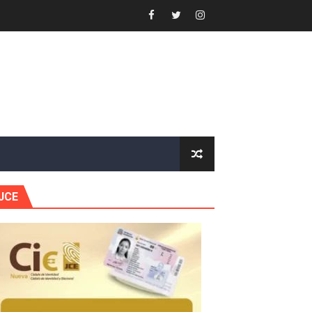
forestación en Manabao
s en lo que va de año
nidad y Ejército RD
 Justicia.
 gobierno
JCE
a primera mujer presidente de la República
horas después
ingo Norte