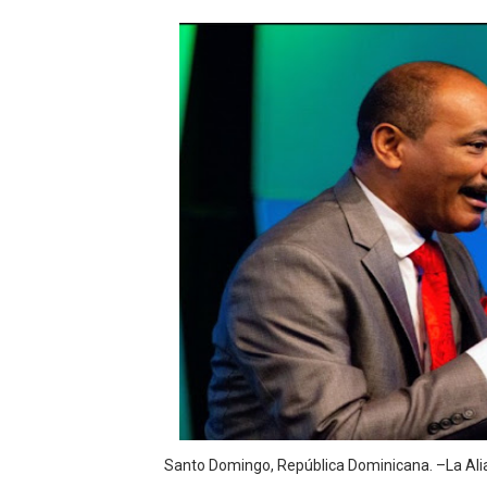
DGPCF: 55 años sembrando d
Operativo interagencial fr
-Propeep y Gestión Presid
Ministerio de Defensa sie
MICM y CECCOM retienen 21
Bienes Nacionales recauda 
Residentes en San Juan ben
El magistrado Henry Molina 
​Domingo Plácido critica la 
Santo Domingo, República Dominicana. –La Ali
Graduación XII Promoción Se