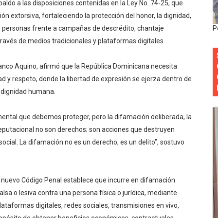
aldo a las disposiciones contenidas en la Ley No. 74-25, que
 DASAC garantizan alimentación de miles de voluntarios 
ón extorsiva, fortaleciendo la protección del honor, la dignidad,
as personas frente a campañas de descrédito, chantaje
P
ecuperar fuerza gremial y fortalecer seccional del Distrito
través de medios tradicionales y plataformas digitales.
 su nueva cúpula directiva con Abinader a la cabeza
ranco Aquino, afirmó que la República Dominicana necesita
Colegio de Notarios hace llamado a la unidad.
ad y respeto, donde la libertad de expresión se ejerza dentro de
 la dignidad humana.
estival de Plantas 2026
ental que debemos proteger, pero la difamación deliberada, la
reputacional no son derechos; son acciones que destruyen
 social. La difamación no es un derecho, es un delito”, sostuvo
l nuevo Código Penal establece que incurre en difamación
lsa o lesiva contra una persona física o jurídica, mediante
ataformas digitales, redes sociales, transmisiones en vivo,