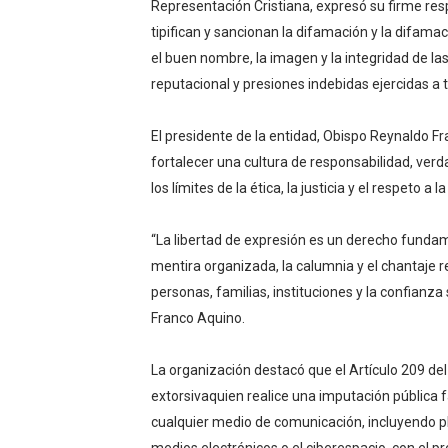
Representación Cristiana, expresó su firme resp
Comedores Comunitarios de
tipifican y sancionan la difamación y la difamaci
el buen nombre, la imagen y la integridad de l
UNTC inicia ofensiva para r
reputacional y presiones indebidas ejercidas a 
PRM escogerá este domingo
El presidente de la entidad, Obispo Reynaldo F
Candidato a presidente del 
fortalecer una cultura de responsabilidad, verd
los límites de la ética, la justicia y el respeto a
Digecac realizará Primer F
“La libertad de expresión es un derecho fundam
mentira organizada, la calumnia y el chantaje 
personas, familias, instituciones y la confianza
Franco Aquino.
La organización destacó que el Artículo 209 de
extorsivaquien realice una imputación pública fa
cualquier medio de comunicación, incluyendo pl