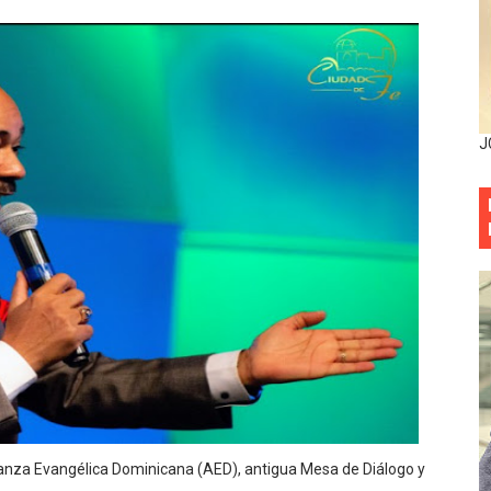
esarrollo y fortaleciendo la frontera dominicana
ena delitos ambientales y recupera terrenos en zonas prote
encial encabezan entrega compensación a comerciantes impa
J
mbra esperanza y protege el agua mediante Jornada de Re
3,355 galones de combustibles y 46 millones de mercancía
más de RD 57 millones en segunda subasta pública del año
eficiados con jornada asistencial de Desarrollo de la Comu
decidió no seguir en la Presidencia de la Suprema Corte de
situación económica y califica de ineficiente la gestión del
anza Evangélica Dominicana (AED), antigua Mesa de Diálogo y
rvicio Militar Voluntario