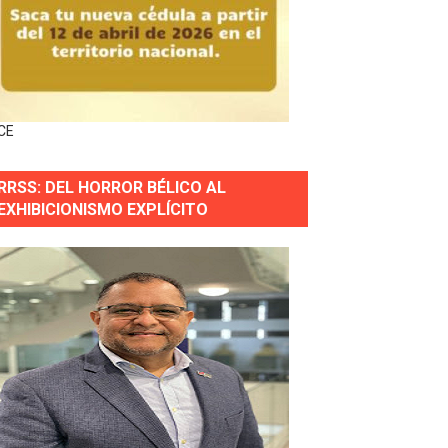
gidas del país
ctados por la obra vial, en cumplimiento de un compromis
CE
forestación en Manabao
RRSS: DEL HORROR BÉLICO AL
s en lo que va de año
EXHIBICIONISMO EXPLÍCITO
nidad y Ejército RD
 Justicia.
 gobierno