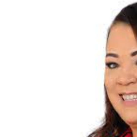
Residentes en San Juan ben
El magistrado Henry Molina 
​Domingo Plácido critica la 
Graduación XII Promoción Se
Fellito Suberví asegura en 
Hipótesis policial sobre at
CESDN urge fortalecer el 
Cacerolazos, gomas quemad
Roberto Ángel Salcedo anunc
Roberto Ángel Salcedo anunc