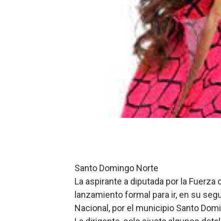
Lee Ballester a los que se
Operativo Interinstitucion
Trabajadores de la prensa 
Ministerio de Cultura anun
Más de 180 dirigentes sindi
Restaurante Amigos es rec
Santo Domingo Norte
La aspirante a diputada por la Fuerza 
lanzamiento formal para ir, en su se
Nacional, por el municipio Santo Dom