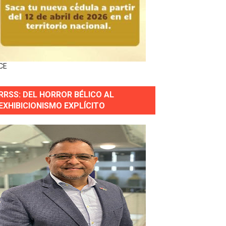
nidad y Ejército RD
 Justicia.
 gobierno
CE
RRSS: DEL HORROR BÉLICO AL
a primera mujer presidente de la República
EXHIBICIONISMO EXPLÍCITO
horas después
ingo Norte
nguez por apagones en Cayenas y Residencial Amalia