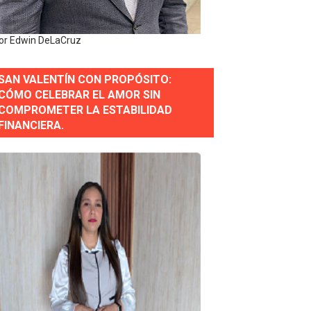
erse a normas éticas y ser garante de los derechos de la
or Edwin DeLaCruz
 Estratégica para Impulsar el Desarrollo de Santo Domingo
SAN VALENTÍN CON PROPÓSITO:
CÓMO CELEBRAR EL AMOR SIN
e Historia 2025
COMPROMETER LA ESTABILIDAD
FINANCIERA.
ra fortalecer el diálogo social y el trabajo decente
or gastronómico