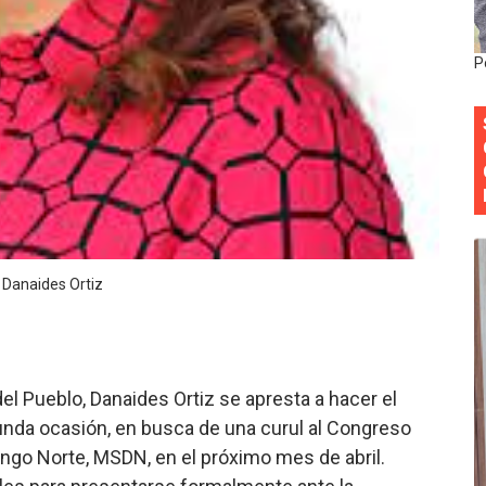
 forman como agentes “Todo el equipo de la DGM debe acog
P
al “Compromiso Ambiental 2.0”
y Obispado de la Provincia Santo Domingo Acuerdan Alianza
cia ganadores de Premios Anuales de Literatura 2026 y el d
cales de las Américas se reúnen en República Dominicana pa
onocido por sus cuatro décadas de excelencia en el sect
Danaides Ortiz
del Pueblo, Danaides Ortiz se apresta a hacer el
gunda ocasión, en busca de una curul al Congreso
ingo Norte, MSDN, en el próximo mes de abril.