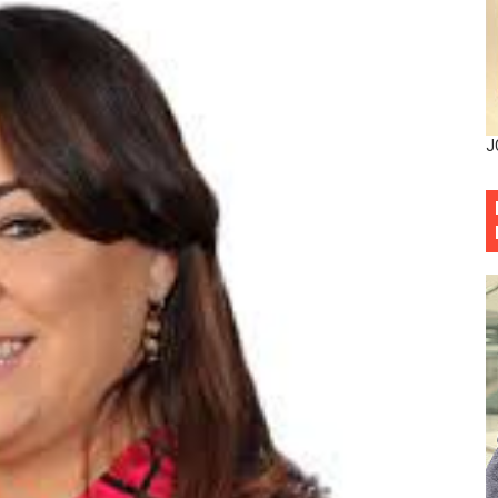
eficiados con jornada asistencial de Desarrollo de la Comu
decidió no seguir en la Presidencia de la Suprema Corte de
situación económica y califica de ineficiente la gestión del
J
rvicio Militar Voluntario
Carolina Mejía RD tiene la oportunidad histórica de elegir l
entado a balazos en la avenida Abraham Lincoln y fallecer 
sistema eléctrico ante constantes apagones en Santo Dom
as y bombas lagrimógenas: Tensión en la Fernández Domí
ia festival cultural para la región Este
ia festival cultural para la región Este