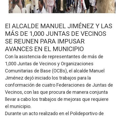
SNS y el SRSO actualizan Manual de Comunicación Inter
Osiris de León responde a Roberto Tineo y a Yeisy por 
El ALCALDE MANUEL JIMÉNEZ Y LAS
DGPCF: 55 años sembrando desarrollo y fortaleciendo 
MÁS DE 1,000 JUNTAS DE VECINOS
SE REUNEN PARA IMPUSAR
Operativo interagencial frena delitos ambientales y re
AVANCES EN EL MUNICIPIO
-Propeep y Gestión Presidencial encabezan entrega co
Con la asistencia de representantes de más de
1,000 Juntas de Vecinos y Organizaciones
Comunitarias de Base (OCBs), el alcalde Manuel
Jiménez dejó iniciado los trabajos para la
conformación de cuatro Federaciones de Juntas de
Vecinos, con las que procura de manera conjunta
llevar a cabo los trabajos de mejoras que requiere
el municipio.
Durante un acto realizado en el Polideportivo de