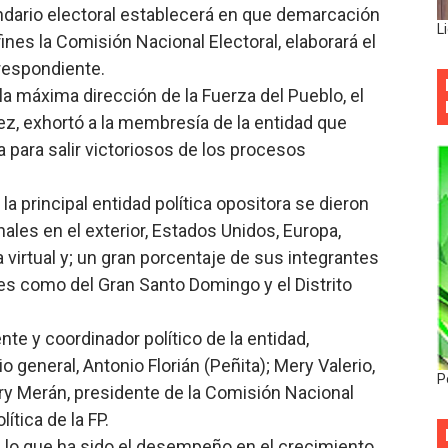
endario electoral establecerá en que demarcación
L
fines la Comisión Nacional Electoral, elaborará el
rrespondiente.
 la máxima dirección de la Fuerza del Pueblo, el
dez, exhortó a la membresía de la entidad que
a para salir victoriosos de los procesos
 la principal entidad política opositora se dieron
ales en el exterior, Estados Unidos, Europa,
 virtual y; un gran porcentaje de sus integrantes
les como del Gran Santo Domingo y el Distrito
nte y coordinador político de la entidad,
general, Antonio Florián (Peñita); Mery Valerio,
P
ry Merán, presidente de la Comisión Nacional
ítica de la FP.
 lo que ha sido el desempeño en el crecimiento