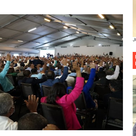
esarrollo y fortaleciendo la frontera dominicana
ena delitos ambientales y recupera terrenos en zonas prote
encial encabezan entrega compensación a comerciantes impa
J
mbra esperanza y protege el agua mediante Jornada de Re
3,355 galones de combustibles y 46 millones de mercancía
más de RD 57 millones en segunda subasta pública del año
eficiados con jornada asistencial de Desarrollo de la Comu
decidió no seguir en la Presidencia de la Suprema Corte de
situación económica y califica de ineficiente la gestión del
rvicio Militar Voluntario