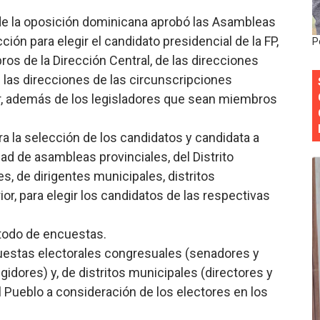
 DASAC garantizan alimentación de miles de voluntarios 
a de la oposición dominicana aprobó las Asambleas
ón para elegir el candidato presidencial de la FP,
P
ecuperar fuerza gremial y fortalecer seccional del Distrito
ros de la Dirección Central, de las direcciones
de las direcciones de las circunscripciones
 su nueva cúpula directiva con Abinader a la cabeza
ior, además de los legisladores que sean miembros
Colegio de Notarios hace llamado a la unidad.
a la selección de los candidatos y candidata a
estival de Plantas 2026
ad de asambleas provinciales, del Distrito
s, de dirigentes municipales, distritos
or, para elegir los candidatos de las respectivas
todo de encuestas.
uestas electorales congresuales (senadores y
gidores) y, de distritos municipales (directores y
l Pueblo a consideración de los electores en los