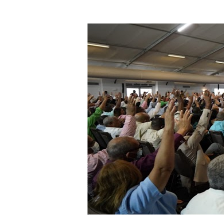
DGPCF: 55 años sembrando d
Operativo interagencial fr
-Propeep y Gestión Presid
Ministerio de Defensa sie
MICM y CECCOM retienen 21
Bienes Nacionales recauda 
Residentes en San Juan ben
El magistrado Henry Molina 
​Domingo Plácido critica la 
Graduación XII Promoción Se