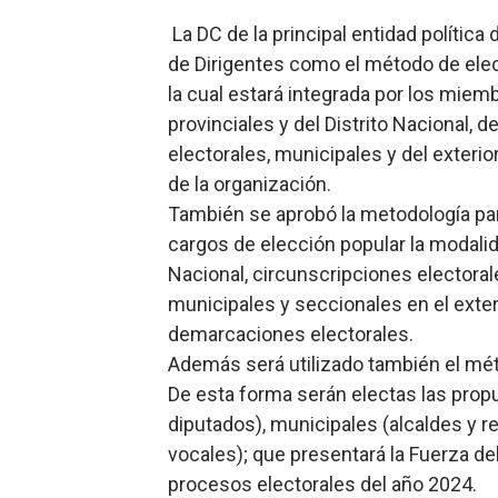
Comedores Comunitarios de
La DC de la principal entidad polític
de Dirigentes como el método de elecci
UNTC inicia ofensiva para r
la cual estará integrada por los miemb
provinciales y del Distrito Nacional, 
PRM escogerá este domingo
electorales, municipales y del exter
Candidato a presidente del 
de la organización.
También se aprobó la metodología par
Digecac realizará Primer F
cargos de elección popular la modalid
Nacional, circunscripciones electorale
municipales y seccionales en el exteri
demarcaciones electorales.
Además será utilizado también el mé
De esta forma serán electas las prop
diputados), municipales (alcaldes y re
vocales); que presentará la Fuerza de
procesos electorales del año 2024.