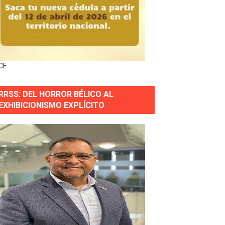
gidas del país
ctados por la obra vial, en cumplimiento de un compromis
CE
forestación en Manabao
RRSS: DEL HORROR BÉLICO AL
s en lo que va de año
EXHIBICIONISMO EXPLÍCITO
nidad y Ejército RD
 Justicia.
 gobierno