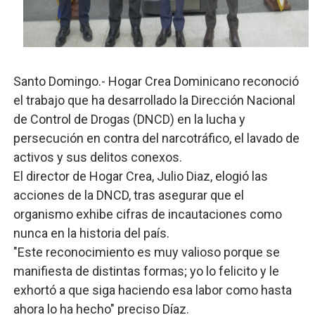
Banco Popular escala 17 posiciones en los mil mejore
SNS y el SRSO actualizan Manual de Comunicación Inter
Santo Domingo.- Hogar Crea Dominicano reconoció
Osiris de León responde a Roberto Tineo y a Yeisy por 
el trabajo que ha desarrollado la Dirección Nacional
DGPCF: 55 años sembrando desarrollo y fortaleciendo 
de Control de Drogas (DNCD) en la lucha y
persecución en contra del narcotráfico, el lavado de
Operativo interagencial frena delitos ambientales y re
activos y sus delitos conexos.
El director de Hogar Crea, Julio Diaz, elogió las
acciones de la DNCD, tras asegurar que el
organismo exhibe cifras de incautaciones como
nunca en la historia del país.
"Este reconocimiento es muy valioso porque se
manifiesta de distintas formas; yo lo felicito y le
exhortó a que siga haciendo esa labor como hasta
ahora lo ha hecho" preciso Díaz.