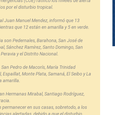
ergencias (COE) ratificó los niveles de alerta
 por el disturbio tropical.
neral Juan Manuel Mendez, informó que 13
ientras que 12 están en amarilla y 5 en verde.
roja son Pedernales, Barahona, San José de
bal, Sánchez Ramírez, Santo Domingo, San
Peravia y el Distrito Nacional.
 San Pedro de Macorís, María Trinidad
 Espaillat, Monte Plata, Samaná, El Seibo y La
a amarilla.
ran Hermanas Mirabal, Santiago Rodríguez,
racia.
 permanecer en sus casas, sobretodo, a los
ncias alertadas, debido a que el disturbio