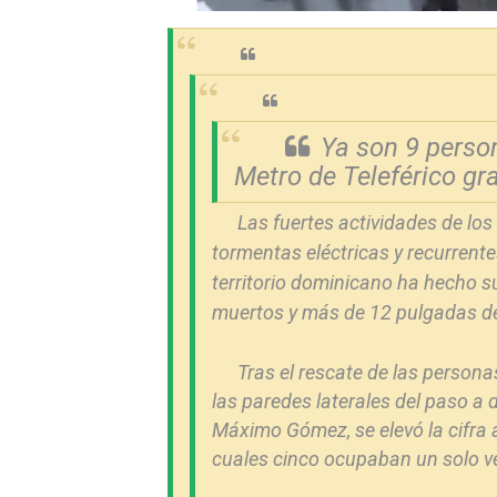
Lee Ballester a los que se
Operativo Interinstitucion
Trabajadores de la prensa 
Ya son 9 person
Metro de Teleférico gra
Ministerio de Cultura anun
Las fuertes actividades de los
Más de 180 dirigentes sindi
tormentas eléctricas y recurrente
territorio dominicano ha hecho s
muertos y más de 12 pulgadas de 
Tras el rescate de las person
las paredes laterales del paso a 
Máximo Gómez, se elevó la cifra 
cuales cinco ocupaban un solo v