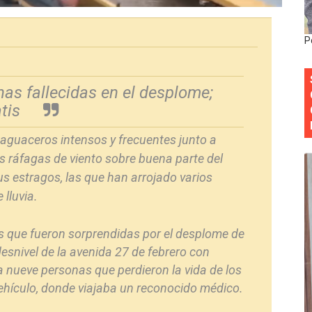
 forman como agentes “Todo el equipo de la DGM debe acog
P
al “Compromiso Ambiental 2.0”
y Obispado de la Provincia Santo Domingo Acuerdan Alianza
as fallecidas en el desplome;
tis
cia ganadores de Premios Anuales de Literatura 2026 y el d
 aguaceros intensos y frecuentes junto a
cales de las Américas se reúnen en República Dominicana pa
s ráfagas de viento sobre buena parte del
us estragos, las que han arrojado varios
lluvia.
as que fueron sorprendidas por el desplome de
desnivel de la avenida 27 de febrero con
a nueve personas que perdieron la vida de los
ehículo, donde viajaba un reconocido médico.