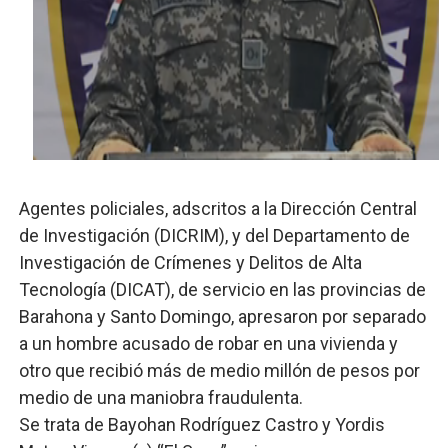
UNTC inicia ofensiva para recuperar fuerza gremial y fo
PRM escogerá este domingo su nueva cúpula directiva 
Candidato a presidente del Colegio de Notarios hace ll
Digecac realizará Primer Festival de Plantas 2026
Josefa Castillo: Liderazgo y Transformación Social al F
Agentes policiales, adscritos a la Dirección Central
de Investigación (DICRIM), y del Departamento de
Investigación de Crímenes y Delitos de Alta
Tecnología (DICAT), de servicio en las provincias de
Barahona y Santo Domingo, apresaron por separado
a un hombre acusado de robar en una vivienda y
otro que recibió más de medio millón de pesos por
medio de una maniobra fraudulenta.
Se trata de Bayohan Rodríguez Castro y Yordis