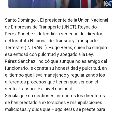
UNTC inicia ofensiva para recuperar fuerza gremial y fo
Santo Domingo.-. El presidente de la Unión Nacional
PRM escogerá este domingo su nueva cúpula directiva 
de Empresas de Transporte (UNET), Reynaldo
Candidato a presidente del Colegio de Notarios hace ll
Pérez Sánchez, defendió la seriedad del director
del Instituto Nacional de Tránsito y Transporte
Digecac realizará Primer Festival de Plantas 2026
Terrestre (INTRANT), Hugo Beras, quien ha dirigido
esa entidad con pulcritud y apegado a la Ley.
Josefa Castillo: Liderazgo y Transformación Social al F
Pérez Sánchez, indicó que aunque no es amigo del
funcionario, le consta su honestidad y pulcritud, en
el tiempo que lleva manejando y regularizando los
diferentes procesos que tienen que ver con el
sector transporte a nivel nacional.
Señala que en gestiones anteriores los directores
se han prestado a extorsiones y manipulaciones
maliciosas, y duda que Hugo Beras se preste para