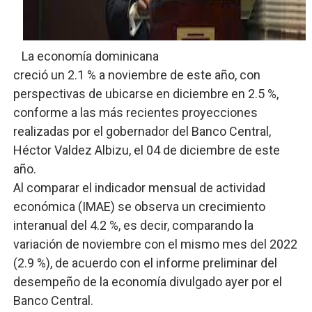
Digecac realizará Primer Festival de Plantas 2026
Josefa Castillo: Liderazgo y Transformación Social al F
La economía dominicana
creció un 2.1 % a noviembre de este año, con
Lee Ballester a los que se forman como agentes “Todo
perspectivas de ubicarse en diciembre en 2.5 %,
conforme a las más recientes proyecciones
Operativo Interinstitucional “Compromiso Ambiental 2.
realizadas por el gobernador del Banco Central,
Trabajadores de la prensa y Obispado de la Provincia 
Héctor Valdez Albizu, el 04 de diciembre de este
año.
Al comparar el indicador mensual de actividad
económica (IMAE) se observa un crecimiento
interanual del 4.2 %, es decir, comparando la
variación de noviembre con el mismo mes del 2022
(2.9 %), de acuerdo con el informe preliminar del
desempeño de la economía divulgado ayer por el
Banco Central.