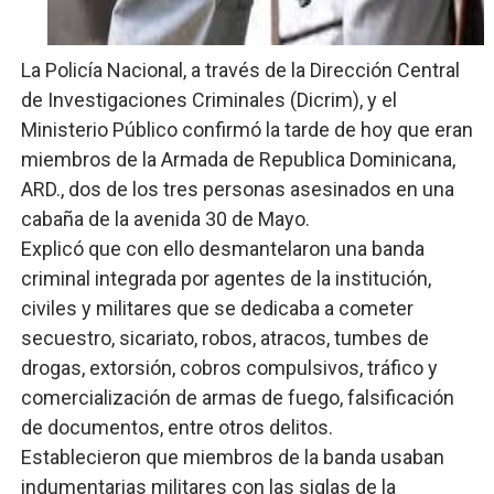
Banco Popular escala 17 posiciones en los mil mejore
La Policía Nacional, a través de la Dirección Central
SNS y el SRSO actualizan Manual de Comunicación Inter
de Investigaciones Criminales (Dicrim), y el
Ministerio Público confirmó la tarde de hoy que eran
Osiris de León responde a Roberto Tineo y a Yeisy por 
miembros de la Armada de Republica Dominicana,
DGPCF: 55 años sembrando desarrollo y fortaleciendo 
ARD., d
os de los tres personas
asesinados en una
cabaña de la avenida
30 de Mayo.
Operativo interagencial frena delitos ambientales y re
Explicó que con ello desmantelaron una banda
criminal integrada por agentes de la institución,
civiles y militares que se dedicaba a cometer
secuestro, sicariato, robos, atracos, tumbes de
drogas, extorsión, cobros compulsivos, tráfico y
comercialización de armas de fuego, falsificación
de documentos, entre otros delitos.
Establecieron que miembros de la banda usaban
indumentarias militares con las siglas de la