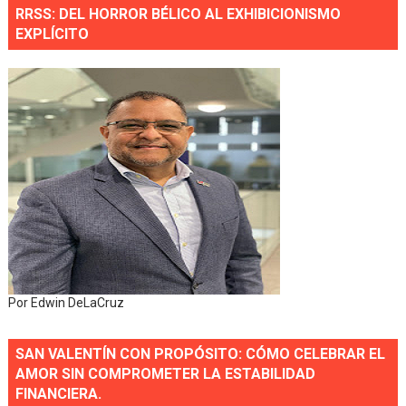
RRSS: DEL HORROR BÉLICO AL EXHIBICIONISMO
EXPLÍCITO
Por Edwin DeLaCruz
SAN VALENTÍN CON PROPÓSITO: CÓMO CELEBRAR EL
AMOR SIN COMPROMETER LA ESTABILIDAD
FINANCIERA.