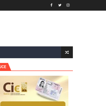
 Estratégica para Impulsar el Desarrollo de Santo Domingo
e Historia 2025
ra fortalecer el diálogo social y el trabajo decente
or gastronómico
estión comunicacional en salud
JCE
e Presa de Guaiguí: "Es ignorancia supina"
gidas del país
ctados por la obra vial, en cumplimiento de un compromis