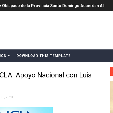
y Obispado de la Provincia Santo Domingo Acuerdan Alianza
cia ganadores de Premios Anuales de Literatura 2026 y el d
cales de las Américas se reúnen en República Dominicana pa
onocido por sus cuatro décadas de excelencia en el sect
siciones en los mil mejores bancos del mundo
ION
DOWNLOAD THIS TEMPLATE
anual de Comunicación Interna y Externa para fortalecer g
LA: Apoyo Nacional con Luis
Roberto Tineo y a Yeisy por sus críticas destempladas sobr
esarrollo y fortaleciendo la frontera dominicana
ena delitos ambientales y recupera terrenos en zonas prote
 19, 2023
encial encabezan entrega compensación a comerciantes impa