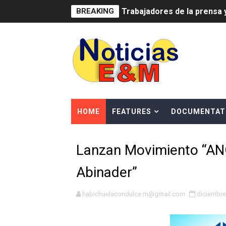
BREAKING
Trabajadores de la prensa 
Ministerio de Cultura anun
Más de 180 dirigentes sindi
Restaurante Amigos es rec
Banco Popular escala 17 po
HOME
FEATURES
DOCUMENTAT
SNS y el SRSO actualizan M
Lanzan Movimiento “ANC
Osiris de León responde a 
Abinader”
DGPCF: 55 años sembrando d
Operativo interagencial fr
habichuelacondulce.m@gmail.com
diciembre
-Propeep y Gestión Presid