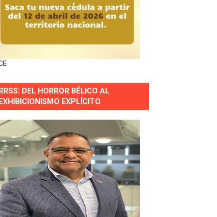
forestación en Manabao
s en lo que va de año
CE
nidad y Ejército RD
RRSS: DEL HORROR BÉLICO AL
 Justicia.
EXHIBICIONISMO EXPLÍCITO
 gobierno
a primera mujer presidente de la República
horas después
ingo Norte