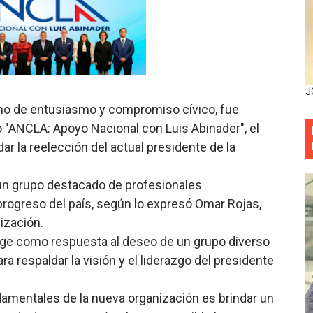
mbra esperanza y protege el agua mediante Jornada de Re
3,355 galones de combustibles y 46 millones de mercancía
más de RD 57 millones en segunda subasta pública del año
J
eno de entusiasmo y compromiso cívico, fue
eficiados con jornada asistencial de Desarrollo de la Comu
 "ANCLA: Apoyo Nacional con Luis Abinader", el
decidió no seguir en la Presidencia de la Suprema Corte de
dar la reelección del actual presidente de la
situación económica y califica de ineficiente la gestión del
un grupo destacado de profesionales
ogreso del país, según lo expresó Omar Rojas,
rvicio Militar Voluntario
ización.
Carolina Mejía RD tiene la oportunidad histórica de elegir l
ge como respuesta al deseo de un grupo diverso
a respaldar la visión y el liderazgo del presidente
entado a balazos en la avenida Abraham Lincoln y fallecer 
damentales de la nueva organización es brindar un
sistema eléctrico ante constantes apagones en Santo Dom