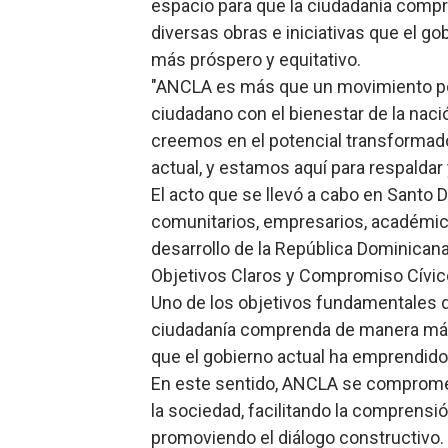
espacio para que la ciudadanía compr
Candidato a presidente del 
diversas obras e iniciativas que el go
más próspero y equitativo.
Digecac realizará Primer F
"ANCLA es más que un movimiento po
ciudadano con el bienestar de la nac
Josefa Castillo: Liderazgo 
creemos en el potencial transformado
Lee Ballester a los que se
actual, y estamos aquí para respaldar 
El acto que se llevó a cabo en Santo 
Operativo Interinstitucion
comunitarios, empresarios, académi
desarrollo de la República Dominican
Objetivos Claros y Compromiso Cívic
Uno de los objetivos fundamentales d
ciudadanía comprenda de manera más c
que el gobierno actual ha emprendido 
En este sentido, ANCLA se compromete
la sociedad, facilitando la comprens
promoviendo el diálogo constructivo.