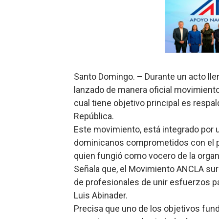
Ministerio de Defensa sie
MICM y CECCOM retienen 21
Bienes Nacionales recauda 
Santo Domingo. – Durante un acto ll
Residentes en San Juan ben
lanzado de manera oficial movimiento
El magistrado Henry Molina 
cual tiene objetivo principal es respal
República.
​Domingo Plácido critica la 
Este movimiento, está integrado por 
dominicanos comprometidos con el pr
Graduación XII Promoción Se
quien fungió como vocero de la organ
Fellito Suberví asegura en 
Señala que, el Movimiento ANCLA sur
de profesionales de unir esfuerzos par
Hipótesis policial sobre at
Luis Abinader.
Precisa que uno de los objetivos fun
CESDN urge fortalecer el 