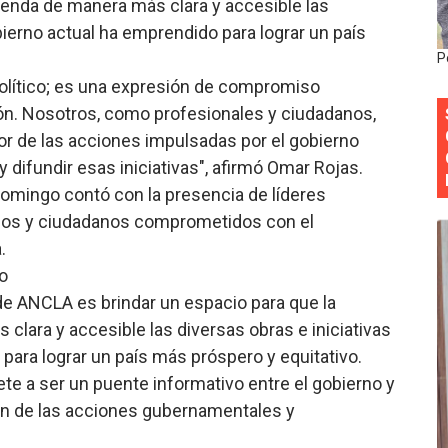
enda de manera más clara y accesible las
Colegio de Notarios hace llamado a la unidad.
bierno actual ha emprendido para lograr un país
P
estival de Plantas 2026
lítico; es una expresión de compromiso
ión. Nosotros, como profesionales y ciudadanos,
y Transformación Social al Frente del INAIPI
r de las acciones impulsadas por el gobierno
 forman como agentes “Todo el equipo de la DGM debe acog
y difundir esas iniciativas", afirmó Omar Rojas.
Domingo contó con la presencia de líderes
al “Compromiso Ambiental 2.0”
cos y ciudadanos comprometidos con el
a.
o
e ANCLA es brindar un espacio para que la
lara y accesible las diversas obras e iniciativas
para lograr un país más próspero y equitativo.
 a ser un puente informativo entre el gobierno y
ión de las acciones gubernamentales y