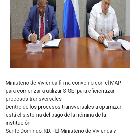
Operativo interagencial frena delitos ambientales y re
-Propeep y Gestión Presidencial encabezan entrega co
Ministerio de Defensa siembra esperanza y protege e
MICM y CECCOM retienen 213,355 galones de combustibl
Bienes Nacionales recauda más de RD 57 millones en s
Ministerio de Vivienda firma convenio con el MAP
para comenzar a utilizar SIGEI para eficientizar
procesos transversales
Dentro de los procesos transversales a optimizar
está el sistema del pago de la nómina de la
institución
Santo Domingo, RD. - El Ministerio de Vivienda y