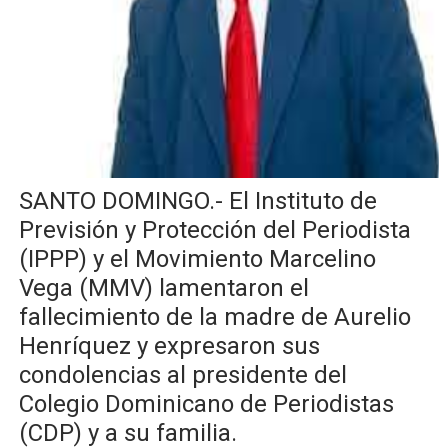
Lee Ballester a los que se forman como agentes “Todo
Operativo Interinstitucional “Compromiso Ambiental 2.
Trabajadores de la prensa y Obispado de la Provincia 
Ministerio de Cultura anuncia ganadores de Premios Anu
SANTO DOMINGO.- El Instituto de
Más de 180 dirigentes sindicales de las Américas se re
Previsión y Protección del Periodista
(IPPP) y el Movimiento Marcelino
Vega (MMV) lamentaron el
fallecimiento de la madre de Aurelio
Henríquez y expresaron sus
condolencias al presidente del
Colegio Dominicano de Periodistas
(CDP) y a su familia.