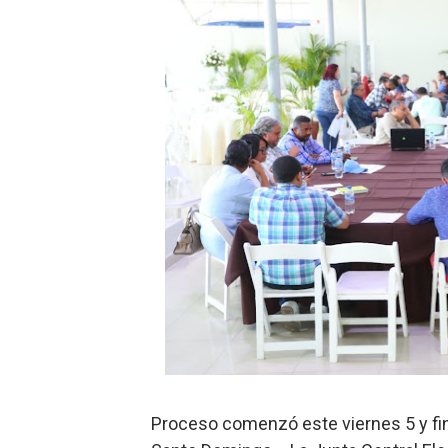
Hipótesis policial sobre at
CESDN urge fortalecer el 
Cacerolazos, gomas quemad
Roberto Ángel Salcedo anunc
Roberto Ángel Salcedo anunc
Respuesta oportuna de Prop
Juramentan a Angelina Bivi
DIGEIG y Liga Municipal Do
Tribunal Superior Administ
Proceso comenzó este viernes 5 y fi
JCE flexibiliza renovación