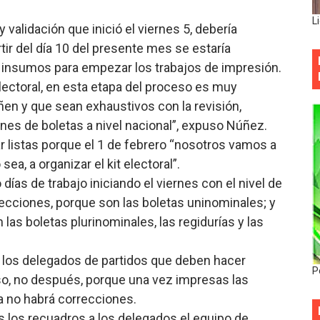
L
 validación que inició el viernes 5, debería
rtir del día 10 del presente mes se estaría
 insumos para empezar los trabajos de impresión.
lectoral, en esta etapa del proceso es muy
n y que sean exhaustivos con la revisión,
es de boletas a nivel nacional”, expuso Núñez.
r listas porque el 1 de febrero “nosotros vamos a
sea, a organizar el kit electoral”.
ías de trabajo iniciando el viernes con el nivel de
irecciones, porque son las boletas uninominales; y
las boletas plurinominales, las regidurías y las
a los delegados de partidos que deben hacer
P
so, no después, porque una vez impresas las
ya no habrá correcciones.
 los recuadros a los delegados el equipo de