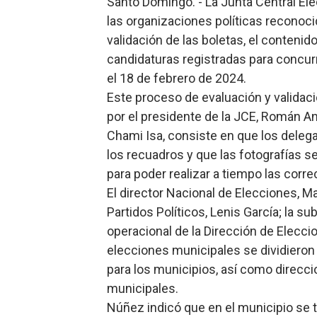
Santo Domingo. - La Junta Central Elec
Restaurante Amigos es rec
las organizaciones políticas reconocid
validación de las boletas, el contenido
Banco Popular escala 17 po
candidaturas registradas para concurr
el 18 de febrero de 2024.
SNS y el SRSO actualizan M
Este proceso de evaluación y validac
Osiris de León responde a 
por el presidente de la JCE, Román An
Chami Isa, consiste en que los delega
DGPCF: 55 años sembrando d
los recuadros y que las fotografías s
para poder realizar a tiempo las corr
El director Nacional de Elecciones, M
Partidos Políticos, Lenis García; la s
operacional de la Dirección de Eleccio
elecciones municipales se dividieron e
para los municipios, así como direccion
municipales.
Núñez indicó que en el municipio se t