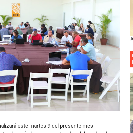
entado a balazos en la avenida Abraham Lincoln y fallecer 
sistema eléctrico ante constantes apagones en Santo Dom
as y bombas lagrimógenas: Tensión en la Fernández Domí
J
ia festival cultural para la región Este
ia festival cultural para la región Este
eep permite a familia de La Cuaba recuperar su hogar tra
ana Riveiro como nueva vicepresidenta ejecutiva de Fiduci
minicana impulsan metas de transparencia
rativo anula permisos urbanísticos del proyecto Everest To
nalizará este martes 9 del presente mes
 de cédula: adiós al orden por mes de nacimiento en munici