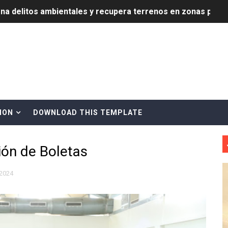
ena delitos ambientales y recupera terrenos en zonas prote
encial encabezan entrega compensación a comerciantes impa
mbra esperanza y protege el agua mediante Jornada de Re
3,355 galones de combustibles y 46 millones de mercancía
más de RD 57 millones en segunda subasta pública del año
ION
DOWNLOAD THIS TEMPLATE
eficiados con jornada asistencial de Desarrollo de la Comu
ión de Boletas
decidió no seguir en la Presidencia de la Suprema Corte de
situación económica y califica de ineficiente la gestión del
 2024
rvicio Militar Voluntario
Carolina Mejía RD tiene la oportunidad histórica de elegir l