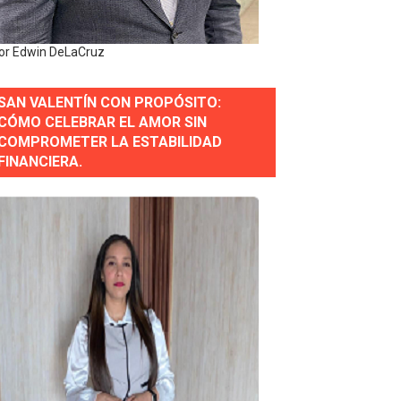
or gastronómico
or Edwin DeLaCruz
SAN VALENTÍN CON PROPÓSITO:
estión comunicacional en salud
CÓMO CELEBRAR EL AMOR SIN
COMPROMETER LA ESTABILIDAD
e Presa de Guaiguí: "Es ignorancia supina"
FINANCIERA.