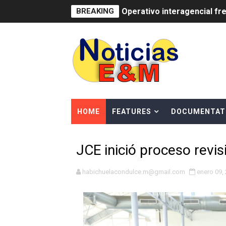
BREAKING
Operativo interagencial fr
-Propeep y Gestión Presid
Ministerio de Defensa sie
MICM y CECCOM retienen 21
Bienes Nacionales recauda 
HOME
FEATURES
DOCUMENTAT
Residentes en San Juan ben
JCE inició proceso revis
El magistrado Henry Molina 
​Domingo Plácido critica la 
habichuelacondulce.m@gmail.com
enero 09,
Graduación XII Promoción Se
Fellito Suberví asegura en 