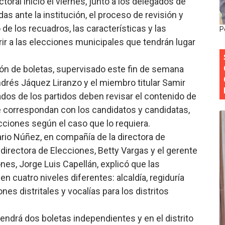
toral inició el viernes, junto a los delegados de
onocido por sus cuatro décadas de excelencia en el sect
as ante la institución, el proceso de revisión y
 de los recuadros, las características y las
P
siciones en los mil mejores bancos del mundo
ir a las elecciones municipales que tendrán lugar
anual de Comunicación Interna y Externa para fortalecer g
ión de boletas, supervisado este fin de semana
Roberto Tineo y a Yeisy por sus críticas destempladas sobr
drés Jáquez Liranzo y el miembro titular Samir
dos de los partidos deben revisar el contenido de
esarrollo y fortaleciendo la frontera dominicana
e correspondan con los candidatos y candidatas,
ecciones según el caso que lo requiera.
ario Núñez, en compañía de la directora de
ubdirectora de Elecciones, Betty Vargas y el gerente
nes, Jorge Luis Capellán, explicó que las
n cuatro niveles diferentes: alcaldía, regiduría
es distritales y vocalías para los distritos
endrá dos boletas independientes y en el distrito