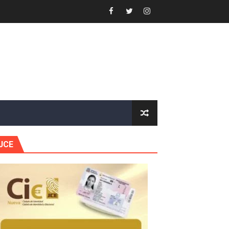
gidas del país
ctados por la obra vial, en cumplimiento de un compromis
forestación en Manabao
s en lo que va de año
nidad y Ejército RD
JCE
 Justicia.
 gobierno
a primera mujer presidente de la República