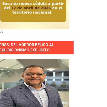
horas después
ingo Norte
nguez por apagones en Cayenas y Residencial Amalia
CE
RRSS: DEL HORROR BÉLICO AL
EXHIBICIONISMO EXPLÍCITO
s incendio
aria Reservas.
wer en Piantini
pios pequeños