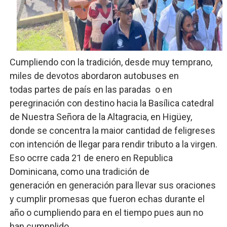
Comedores Comunitarios de DASAC garantizan alimenta
UNTC inicia ofensiva para recuperar fuerza gremial y fo
PRM escogerá este domingo su nueva cúpula directiva 
Cumpliendo con la tradición, desde muy temprano,
miles de devotos abordaron autobuses en
Candidato a presidente del Colegio de Notarios hace ll
todas partes de país en las paradas o en
peregrinación con destino hacia la Basílica catedral
Digecac realizará Primer Festival de Plantas 2026
de Nuestra Señora de la Altagracia, en Higüey,
donde se concentra la maior cantidad de feligreses
con intención de llegar para rendir tributo a la virgen.
Eso ocrre cada 21 de enero en Republica
Dominicana, como una tradición de
generación en generación para llevar sus oraciones
y cumplir promesas que fueron echas durante el
año o cumpliendo para en el tiempo pues aun no
han cumnplido.