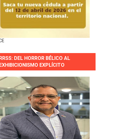
 gobierno
a primera mujer presidente de la República
CE
horas después
RRSS: DEL HORROR BÉLICO AL
ingo Norte
EXHIBICIONISMO EXPLÍCITO
nguez por apagones en Cayenas y Residencial Amalia
erse a normas éticas y ser garante de los derechos de la