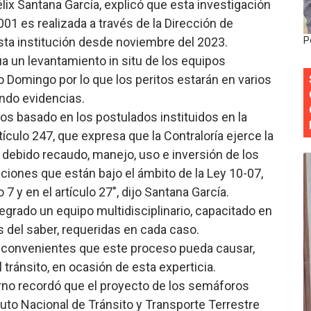
Félix Santana García, explicó que esta investigación
y Obispado de la Provincia Santo Domingo Acuerdan Alianza
 es realizada a través de la Dirección de
esta institución desde noviembre del 2023.
P
cia ganadores de Premios Anuales de Literatura 2026 y el d
 un levantamiento in situ de los equipos
o Domingo por lo que los peritos estarán en varios
cales de las Américas se reúnen en República Dominicana pa
ndo evidencias.
onocido por sus cuatro décadas de excelencia en el sect
mos basado en los postulados instituidos en la
tículo 247, que expresa que la Contraloría ejerce la
siciones en los mil mejores bancos del mundo
el debido recaudo, manejo, uso e inversión de los
uciones que están bajo el ámbito de la Ley 10-07,
 7 y en el artículo 27", dijo Santana García.
egrado un equipo multidisciplinario, capacitado en
as del saber, requeridas en cada caso.
 inconvenientes que este proceso pueda causar,
 tránsito, en ocasión de esta experticia.
erno recordó que el proyecto de los semáforos
ituto Nacional de Tránsito y Transporte Terrestre