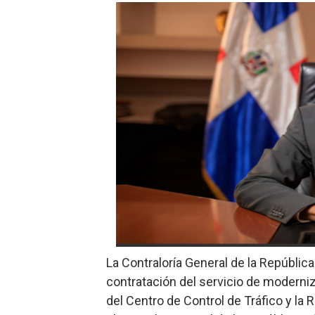
​Domingo Plácido critica la 
Graduación XII Promoción Se
Fellito Suberví asegura en 
Hipótesis policial sobre at
CESDN urge fortalecer el 
Cacerolazos, gomas quemad
Roberto Ángel Salcedo anunc
Roberto Ángel Salcedo anunc
La Contraloría General de la República
Lee Ballester a los que se
contratación del servicio de moderniz
del Centro de Control de Tráfico y la
Operativo Interinstitucion