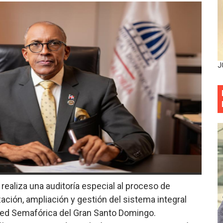
situación económica y califica de ineficiente la gestión del
rvicio Militar Voluntario
Carolina Mejía RD tiene la oportunidad histórica de elegir l
J
entado a balazos en la avenida Abraham Lincoln y fallecer 
sistema eléctrico ante constantes apagones en Santo Dom
as y bombas lagrimógenas: Tensión en la Fernández Domí
ia festival cultural para la región Este
ia festival cultural para la región Este
 realiza una auditoría especial al proceso de
 forman como agentes “Todo el equipo de la DGM debe acog
ación, ampliación y gestión del sistema integral
 Red Semafórica del Gran Santo Domingo.
al “Compromiso Ambiental 2.0”