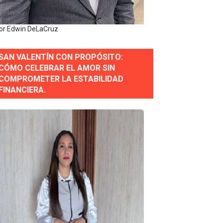
 Estratégica para Impulsar el Desarrollo de Santo Domingo
or Edwin DeLaCruz
e Historia 2025
SAN VALENTÍN CON PROPÓSITO:
ra fortalecer el diálogo social y el trabajo decente
CÓMO CELEBRAR EL AMOR SIN
COMPROMETER LA ESTABILIDAD
or gastronómico
FINANCIERA.