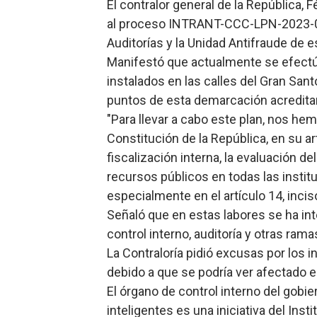
El contralor general de la República, 
Trabajadores de la prensa 
al proceso INTRANT-CCC-LPN-2023-001
Auditorías y la Unidad Antifraude de 
Ministerio de Cultura anun
Manifestó que actualmente se efectúa
instalados en las calles del Gran Sant
Más de 180 dirigentes sindi
puntos de esta demarcación acredita
Restaurante Amigos es rec
"Para llevar a cabo este plan, nos he
Constitución de la República, en su ar
Banco Popular escala 17 po
fiscalización interna, la evaluación d
recursos públicos en todas las instit
especialmente en el artículo 14, inciso
Señaló que en estas labores se ha int
control interno, auditoría y otras ram
La Contraloría pidió excusas por los
debido a que se podría ver afectado el
El órgano de control interno del gobi
inteligentes es una iniciativa del Inst