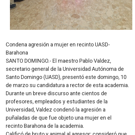
Osiris de León responde a Roberto Tineo y a Yeisy por 
DGPCF: 55 años sembrando desarrollo y fortaleciendo 
Operativo interagencial frena delitos ambientales y re
Condena agresión a mujer en recinto UASD-
-Propeep y Gestión Presidencial encabezan entrega co
Barahona
SANTO DOMINGO.- El maestro Pablo Valdez,
Ministerio de Defensa siembra esperanza y protege e
secretario general de la Universidad Autónoma de
Santo Domingo (UASD), presentó este domingo, 10
de marzo su candidatura a rector de esta academia.
Durante un breve discurso ante cientos de
profesores, empleados y estudiantes de la
Universidad, Valdez condenó la agresión a
puñaladas de que fue objeto una mujer en el
recinto Barahona de la academia.
Calificó de bruto y animal al agresor; consideró que