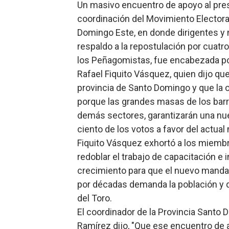
Un masivo encuentro de apoyo al presi
Lee Ballester a los que se
coordinación del Movimiento Electora
Domingo Este, en donde dirigentes y
Operativo Interinstitucion
respaldo a la repostulación por cuatr
los Peñagomistas, fue encabezada po
Trabajadores de la prensa 
Rafael Fiquito Vásquez, quien dijo que
Ministerio de Cultura anun
provincia de Santo Domingo y que la o
porque las grandes masas de los barr
Más de 180 dirigentes sindi
demás sectores, garantizarán una nue
ciento de los votos a favor del actual
Fiquito Vásquez exhortó a los miemb
redoblar el trabajo de capacitación e
crecimiento para que el nuevo mandat
por décadas demanda la población y q
del Toro.
El coordinador de la Provincia Santo 
Ramírez dijo, "Que ese encuentro de a