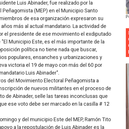
dente Luis Abinader, fue realizado por la
 forman como agentes “Todo el equipo de la DGM debe acog
l Peñagomista (MEP) en el Municipio Santo
P
 miembros de esa organización expresaron su
al “Compromiso Ambiental 2.0”
o años más al actual mandatario. La actividad de
r el presidente de ese movimiento el exdiputado
y Obispado de la Provincia Santo Domingo Acuerdan Alianza
 "El Municipio Este, es el más importante de la
cia ganadores de Premios Anuales de Literatura 2026 y el d
posición política no tiene nada que buscar,
ios populares, ensanches y urbanizaciones y
cales de las Américas se reúnen en República Dominicana pa
va victoria el 19 de mayo con más del 60 por
 mandatario Luis Abinader".
ros del Movimiento Electoral Peñagomista a
 inscripción de nuevos militantes en el proceso de
o de Abinader, selle las tareas inconclusas que
ue ese voto debe ser marcado en la casilla # 12
Domingo y del municipio Este del MEP, Ramón Tito
poyo a la repostulación de Luis Abinader es la