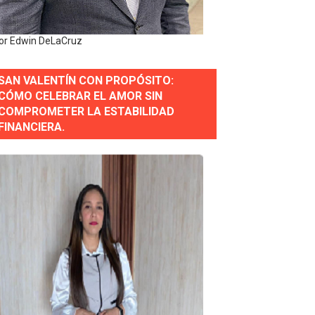
erse a normas éticas y ser garante de los derechos de la
or Edwin DeLaCruz
SAN VALENTÍN CON PROPÓSITO:
 Estratégica para Impulsar el Desarrollo de Santo Domingo
CÓMO CELEBRAR EL AMOR SIN
COMPROMETER LA ESTABILIDAD
e Historia 2025
FINANCIERA.
ra fortalecer el diálogo social y el trabajo decente