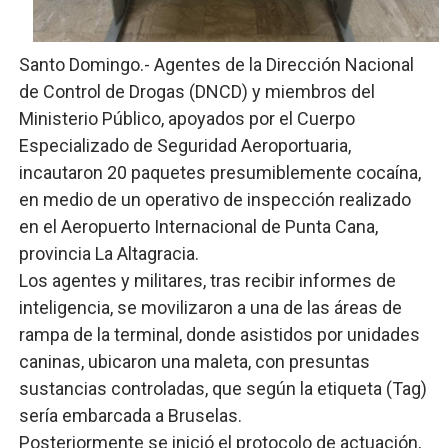
Lee Ballester a los que se forman como agentes “Todo
Santo Domingo.- Agentes de la Dirección Nacional
Operativo Interinstitucional “Compromiso Ambiental 2.
de Control de Drogas (DNCD) y miembros del
Trabajadores de la prensa y Obispado de la Provincia 
Ministerio Público, apoyados por el Cuerpo
Especializado de Seguridad Aeroportuaria,
Ministerio de Cultura anuncia ganadores de Premios Anu
incautaron 20 paquetes presumiblemente cocaína,
en medio de un operativo de inspección realizado
Más de 180 dirigentes sindicales de las Américas se re
en el Aeropuerto Internacional de Punta Cana,
provincia La Altagracia.
Los agentes y militares, tras recibir informes de
inteligencia, se movilizaron a una de las áreas de
rampa de la terminal, donde asistidos por unidades
caninas, ubicaron una maleta, con presuntas
sustancias controladas, que según la etiqueta (Tag)
sería embarcada a Bruselas.
Posteriormente se inició el protocolo de actuación,