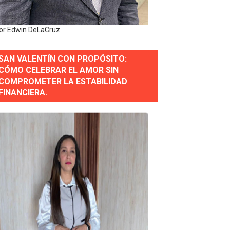
gidas del país
or Edwin DeLaCruz
ctados por la obra vial, en cumplimiento de un compromis
SAN VALENTÍN CON PROPÓSITO:
forestación en Manabao
CÓMO CELEBRAR EL AMOR SIN
COMPROMETER LA ESTABILIDAD
s en lo que va de año
FINANCIERA.