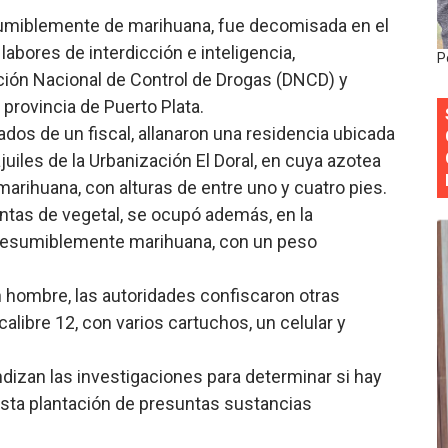
umiblemente de marihuana, fue decomisada en el
ena delitos ambientales y recupera terrenos en zonas prote
labores de interdicción e inteligencia,
P
encial encabezan entrega compensación a comerciantes impa
cción Nacional de Control de Drogas (DNCD) y
 provincia de Puerto Plata.
mbra esperanza y protege el agua mediante Jornada de Re
os de un fiscal, allanaron una residencia ubicada
ajuiles de la Urbanización El Doral, en cuya azotea
3,355 galones de combustibles y 46 millones de mercancía
arihuana, con alturas de entre uno y cuatro pies.
más de RD 57 millones en segunda subasta pública del año
antas de vegetal, se ocupó además, en la
 presumiblemente marihuana, con un peso
n hombre, las autoridades confiscaron otras
calibre 12, con varios cartuchos, un celular y
ndizan las investigaciones para determinar si hay
sta plantación de presuntas sustancias