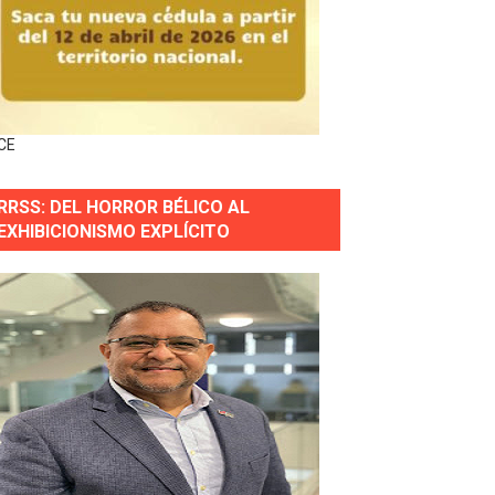
s incendio
aria Reservas.
CE
wer en Piantini
RRSS: DEL HORROR BÉLICO AL
pios pequeños
EXHIBICIONISMO EXPLÍCITO
guridad vial en la región Norte
 para combatir el crimen organizado, fortaleciendo la cap
estión comunicacional en salud
e Presa de Guaiguí: "Es ignorancia supina"