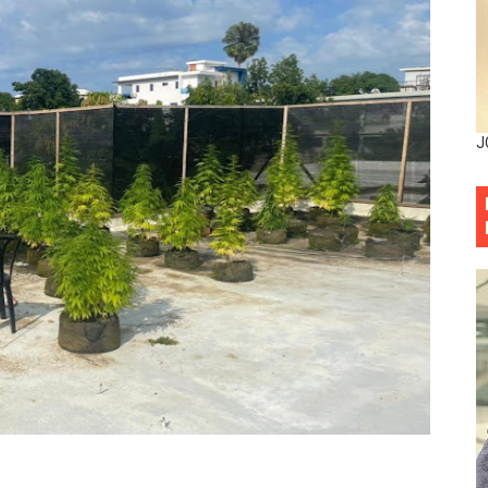
eep permite a familia de La Cuaba recuperar su hogar tra
ana Riveiro como nueva vicepresidenta ejecutiva de Fiduci
minicana impulsan metas de transparencia
J
rativo anula permisos urbanísticos del proyecto Everest To
 de cédula: adiós al orden por mes de nacimiento en munici
ista del Ámbar fortalecerá el desarrollo económico y la se
ra delitos tecnológicos, financieros y nuevas herramientas
anual de Comunicación Interna y Externa para fortalecer g
Roberto Tineo y a Yeisy por sus críticas destempladas sobr
esarrollo y fortaleciendo la frontera dominicana