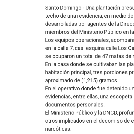
Santo Domingo.- Una plantación pres
Operativo interagencial fr
techo de una residencia, en medio de 
-Propeep y Gestión Presid
desarrolladas por agentes de la Dire
miembros del Ministerio Público en la
Ministerio de Defensa sie
Los equipos operacionales, acompañad
en la calle 7, casi esquina calle Los C
MICM y CECCOM retienen 21
se ocuparon un total de 47 matas de m
Bienes Nacionales recauda 
En la casa donde se cultivaban las pl
habitación principal, tres porciones
aproximado de (1,215) gramos.
En el operativo donde fue detenido u
evidencias, entre ellas, una escopeta 
documentos personales.
El Ministerio Público y la DNCD, profu
otros implicados en el decomiso de e
narcóticas.