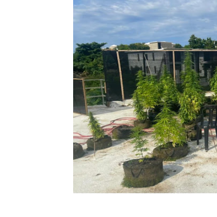
Respuesta oportuna de Prop
Juramentan a Angelina Bivi
DIGEIG y Liga Municipal Do
Tribunal Superior Administ
JCE flexibiliza renovación
Tejada destaca que la Autop
Nuevo Código Penal incorpo
SNS y el SRSO actualizan M
Osiris de León responde a 
DGPCF: 55 años sembrando d