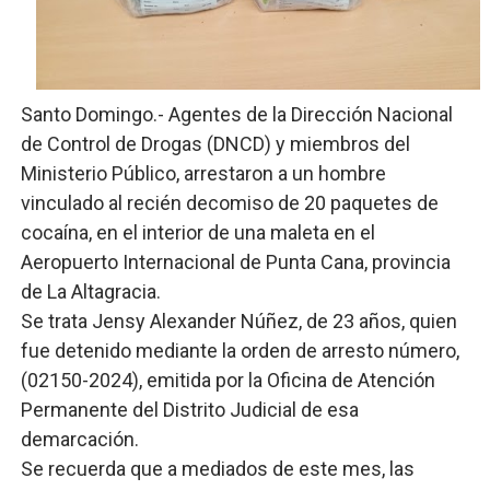
Restaurante Amigos es reconocido por sus cuatro déc
Banco Popular escala 17 posiciones en los mil mejore
Santo Domingo.- Agentes de la Dirección Nacional
SNS y el SRSO actualizan Manual de Comunicación Inter
de Control de Drogas (DNCD) y miembros del
Ministerio Público, arrestaron a un hombre
Osiris de León responde a Roberto Tineo y a Yeisy por 
vinculado al recién decomiso de 20 paquetes de
DGPCF: 55 años sembrando desarrollo y fortaleciendo 
cocaína, en el interior de una maleta en el
Aeropuerto Internacional de Punta Cana, provincia
de La Altagracia.
Se trata Jensy Alexander Núñez, de 23 años, quien
fue detenido mediante la orden de arresto número,
(02150-2024), emitida por la Oficina de Atención
Permanente del Distrito Judicial de esa
demarcación.
Se recuerda que a mediados de este mes, las