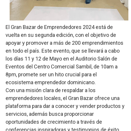
Restaurante Amigos es reconocido por sus cuatro déc
Banco Popular escala 17 posiciones en los mil mejore
El Gran Bazar de Emprendedores 2024 está de
SNS y el SRSO actualizan Manual de Comunicación Inter
vuelta en su segunda edición, con el objetivo de
apoyar y promover a más de 200 emprendimientos
Osiris de León responde a Roberto Tineo y a Yeisy por 
en todo el país. Este evento, que se llevará a cabo
los días 11 y 12 de Mayo en el Auditorio Salón de
DGPCF: 55 años sembrando desarrollo y fortaleciendo 
Eventos del Centro Comercial Sambil, de 10am a
8pm, promete ser un hito crucial para el
ecosistema emprendedor dominicano.
Con una misión clara de respaldar a los
emprendedores locales, el Gran Bazar ofrece una
plataforma para dar a conocer y vender productos y
servicios, además busca proporcionar
oportunidades de crecimiento a través de
conferencias inspiradoras y testimonios de éxito