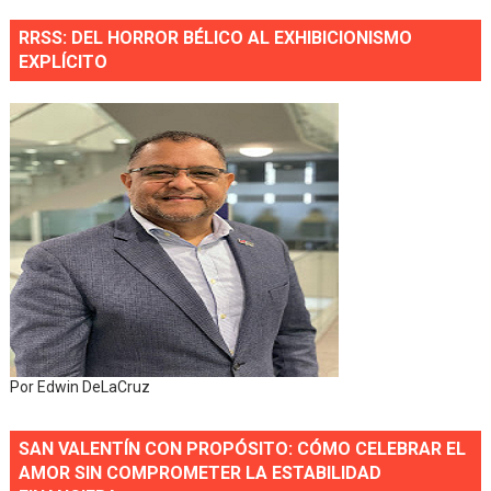
RRSS: DEL HORROR BÉLICO AL EXHIBICIONISMO
EXPLÍCITO
Por Edwin DeLaCruz
SAN VALENTÍN CON PROPÓSITO: CÓMO CELEBRAR EL
AMOR SIN COMPROMETER LA ESTABILIDAD