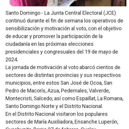
Comedores Comunitarios de DASAC garantizan alimenta
Santo Domingo - La Junta Central Electoral (JCE)
continuó durante el fin de semana los operativos de
UNTC inicia ofensiva para recuperar fuerza gremial y fo
sensibilización y motivación al voto, con el objetivo
PRM escogerá este domingo su nueva cúpula directiva 
de educar y promover la participación de la
ciudadanía en las próximas elecciones
Candidato a presidente del Colegio de Notarios hace ll
presidenciales y congresuales del 19 de mayo de
2024.
Digecac realizará Primer Festival de Plantas 2026
La jornada de motivación al voto abarcó cientos de
sectores de distintas provincias y sus respectivos
municipios, entre estos San José de Ocoa, San
Pedro de Macorís, Azua, Pedernales, Valverde,
Montecristi, Salcedo, así como Espaillat, La Romana,
Santo Domingo Norte y el Distrito Nacional.
En el Distrito Nacional visitaron los populares
sectores de María Auxiliadora, Ensanche Luperón,