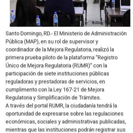
Restaurante Amigos es reconocido por sus cuatro déc
Banco Popular escala 17 posiciones en los mil mejore
Santo Domingo, RD.- El Ministerio de Administración
SNS y el SRSO actualizan Manual de Comunicación Inter
Pública (MAP), en su rol de supervisor y
Osiris de León responde a Roberto Tineo y a Yeisy por 
coordinador de la Mejora Regulatoria, realizó la
primera prueba piloto de la plataforma “Registro
DGPCF: 55 años sembrando desarrollo y fortaleciendo 
Único de Mejora Regulatoria (RUMR)” con la
participación de siete instituciones públicas
reguladoras y prestadoras de servicios, en
cumplimento con la Ley 167-21 de Mejora
Regulatoria y Simplificación de Trámites.
A través del portal RUMR, la ciudadanía tendrá la
oportunidad de expresarse sobre las regulaciones
económicas, sociales y administrativas publicadas,
mientras que las instituciones podrán registrar sus