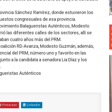
.
Roberto Tineo y a Yeisy por sus críticas destempladas sobr
provincia Sánchez Ramírez, donde estuvieron los
P
esarrollo y fortaleciendo la frontera dominicana
puestos congresuales de esa provincia.
Movimiento Balagueristas Auténticos, Modesto
ena delitos ambientales y recupera terrenos en zonas prote
ió las diferentes calles de los sectores, allí se
aban cuatro años más del PRM.
encial encabezan entrega compensación a comerciantes impa
a coalición RD-Avanza, Modesto Guzmán, además,
mbra esperanza y protege el agua mediante Jornada de Re
ncial del PRM, número uno y favorito en las
unto a la candidata a senadora Lia Díaz y los
.
gueristas Auténticos
Pinterest
Linkedin