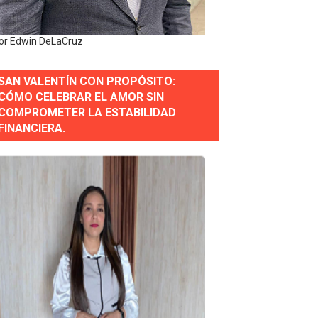
e Presa de Guaiguí: "Es ignorancia supina"
or Edwin DeLaCruz
SAN VALENTÍN CON PROPÓSITO:
gidas del país
CÓMO CELEBRAR EL AMOR SIN
COMPROMETER LA ESTABILIDAD
ctados por la obra vial, en cumplimiento de un compromis
FINANCIERA.
forestación en Manabao