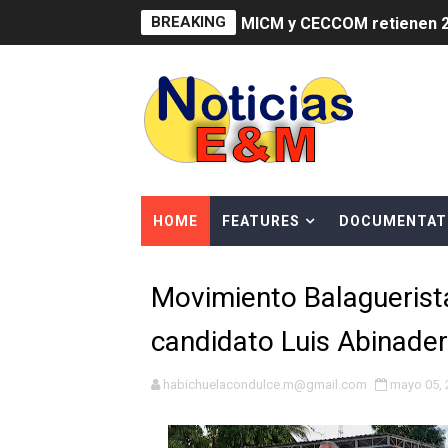
BREAKING
MICM y CECCOM retienen 21
Bienes Nacionales recauda 
Residentes en San Juan ben
El magistrado Henry Molina 
​Domingo Plácido critica la 
HOME
FEATURES
DOCUMENTAT
Graduación XII Promoción Se
Movimiento Balaguerista
Fellito Suberví asegura en 
candidato Luis Abinader
Hipótesis policial sobre at
CESDN urge fortalecer el 
habichuelacondulce.m@gmail.com
mayo 05, 
Cacerolazos, gomas quemad