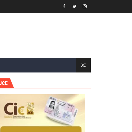
s en lo que va de año
nidad y Ejército RD
 Justicia.
 gobierno
JCE
a primera mujer presidente de la República
horas después
ingo Norte
nguez por apagones en Cayenas y Residencial Amalia