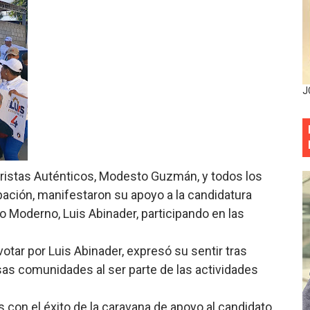
ia festival cultural para la región Este
ia festival cultural para la región Este
eep permite a familia de La Cuaba recuperar su hogar tra
J
ana Riveiro como nueva vicepresidenta ejecutiva de Fiduci
minicana impulsan metas de transparencia
rativo anula permisos urbanísticos del proyecto Everest To
ristas Auténticos, Modesto Guzmán, y todos los
pación, manifestaron su apoyo a la candidatura
 de cédula: adiós al orden por mes de nacimiento en munici
io Moderno, Luis Abinader, participando en las
onocido por sus cuatro décadas de excelencia en el sect
votar por Luis Abinader, expresó su sentir tras
siciones en los mil mejores bancos del mundo
sas comunidades al ser parte de las actividades
anual de Comunicación Interna y Externa para fortalecer g
con el éxito de la caravana de apoyo al candidato