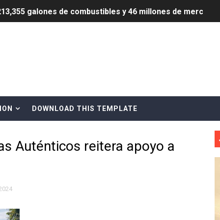
3,355 galones de combustibles y 46 millones de mercancía
más de RD 57 millones en segunda subasta pública del año
eficiados con jornada asistencial de Desarrollo de la Comu
decidió no seguir en la Presidencia de la Suprema Corte de
situación económica y califica de ineficiente la gestión del
ION
DOWNLOAD THIS TEMPLATE
rvicio Militar Voluntario
s Auténticos reitera apoyo a
Carolina Mejía RD tiene la oportunidad histórica de elegir l
entado a balazos en la avenida Abraham Lincoln y fallecer 
sistema eléctrico ante constantes apagones en Santo Dom
2024
as y bombas lagrimógenas: Tensión en la Fernández Domí