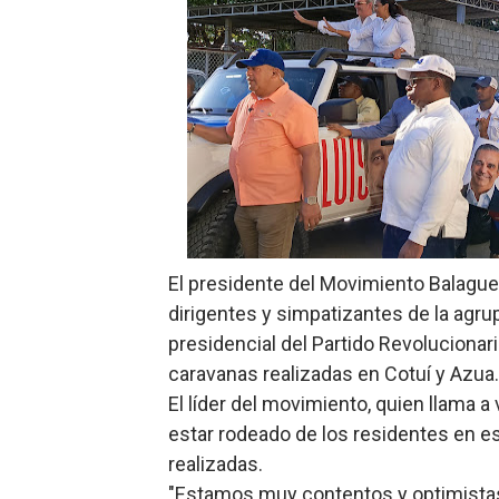
Roberto Ángel Salcedo anunc
Roberto Ángel Salcedo anunc
Respuesta oportuna de Prop
Juramentan a Angelina Bivi
DIGEIG y Liga Municipal Do
Tribunal Superior Administ
El presidente del Movimiento Balague
dirigentes y simpatizantes de la agru
JCE flexibiliza renovación
presidencial del Partido Revolucionar
caravanas realizadas en Cotuí y Azua.
Restaurante Amigos es rec
El líder del movimiento, quien llama a 
Banco Popular escala 17 po
estar rodeado de los residentes en e
realizadas.
SNS y el SRSO actualizan M
"Estamos muy contentos y optimistas 