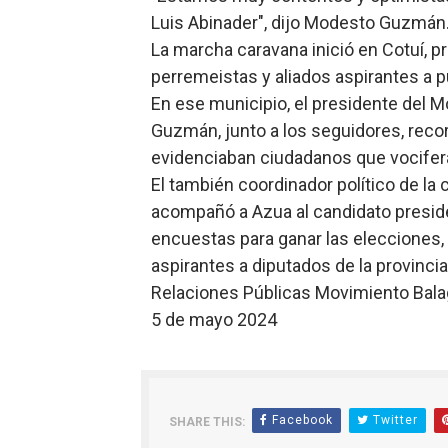
Luis Abinader", dijo Modesto Guzmán
Osiris de León responde a 
La marcha caravana inició en Cotuí, 
DGPCF: 55 años sembrando d
perremeistas y aliados aspirantes a 
En ese municipio, el presidente del 
Operativo interagencial fr
Guzmán, junto a los seguidores, recorr
evidenciaban ciudadanos que vocifer
-Propeep y Gestión Presid
El también coordinador político de l
Ministerio de Defensa sie
acompañó a Azua al candidato preside
encuestas para ganar las elecciones, j
aspirantes a diputados de la provincia
Relaciones Públicas Movimiento Bala
5 de mayo 2024
Facebook
Twitter
SHARE THIS: