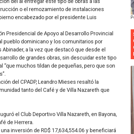
ión del al entregar este tipo de obras a las
 DASAC garantizan alimentación de miles de voluntarios 
rucción o el remozamiento de instalaciones
bierno encabezado por el presidente Luis
P
ecuperar fuerza gremial y fortalecer seccional del Distrito
ón Presidencial de Apoyo al Desarrollo Provincial
 su nueva cúpula directiva con Abinader a la cabeza
al pueblo dominicano y los comunitarios por
Colegio de Notarios hace llamado a la unidad.
s Abinader, a la vez que destacó que desde el
sarrollo de grandes obras, sin descuidar este tipo
estival de Plantas 2026
ial “que muchos tildan de pequeñas, pero que son
s”.
cación del CPADP, Leandro Mieses resaltó la
munidad tanto del Café y de Villa Nazareth que
guró el Club Deportivo Villa Nazareth, en Bayona,
afé de Herrera.
o una inversión de RD$ 17,634,554.06 y beneficiará