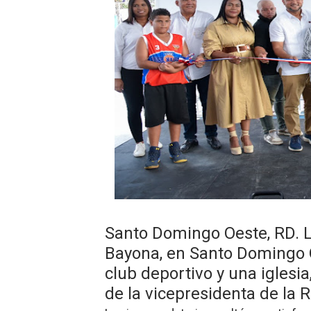
DGPCF: 55 años sembrando d
Operativo interagencial fr
-Propeep y Gestión Presid
Ministerio de Defensa sie
MICM y CECCOM retienen 21
Bienes Nacionales recauda 
Residentes en San Juan ben
Santo Domingo Oeste, RD. L
El magistrado Henry Molina 
Bayona, en Santo Domingo O
​Domingo Plácido critica la 
club deportivo y una iglesia
de la vicepresidenta de la 
Graduación XII Promoción Se