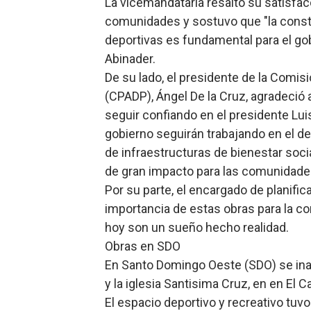
La vicemandataria resaltó su satisfacc
Comedores Comunitarios de
comunidades y sostuvo que "la const
deportivas es fundamental para el go
UNTC inicia ofensiva para r
Abinader.
De su lado, el presidente de la Comisi
PRM escogerá este domingo
(CPADP), Ángel De la Cruz, agradeció 
Candidato a presidente del 
seguir confiando en el presidente Lui
gobierno seguirán trabajando en el de
Digecac realizará Primer F
de infraestructuras de bienestar soc
de gran impacto para las comunidade
Por su parte, el encargado de planifi
importancia de estas obras para la co
hoy son un sueño hecho realidad.
Obras en SDO
En Santo Domingo Oeste (SDO) se inau
y la iglesia Santisima Cruz, en en El C
El espacio deportivo y recreativo tuv