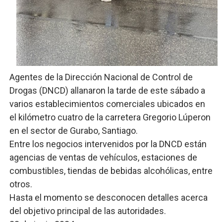
Comedores Comunitarios de DASAC garantizan alimenta
UNTC inicia ofensiva para recuperar fuerza gremial y fo
PRM escogerá este domingo su nueva cúpula directiva 
Agentes de la Dirección Nacional de Control de
Candidato a presidente del Colegio de Notarios hace ll
Drogas (DNCD) allanaron la tarde de este sábado a
Digecac realizará Primer Festival de Plantas 2026
varios establecimientos comerciales ubicados en
el kilómetro cuatro de la carretera Gregorio Lúperon
en el sector de Gurabo, Santiago.
Entre los negocios intervenidos por la DNCD están
agencias de ventas de vehículos, estaciones de
combustibles, tiendas de bebidas alcohólicas, entre
otros.
Hasta el momento se desconocen detalles acerca
del objetivo principal de las autoridades.