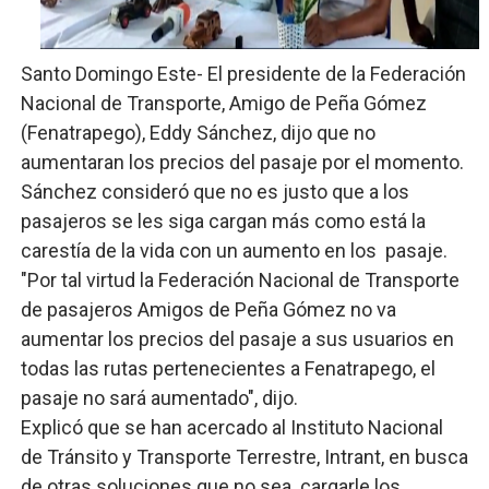
SNS y el SRSO actualizan Manual de Comunicación Inter
Santo Domingo Este- El presidente de la Federación
Osiris de León responde a Roberto Tineo y a Yeisy por 
Nacional de Transporte, Amigo de Peña Gómez
DGPCF: 55 años sembrando desarrollo y fortaleciendo 
(Fenatrapego), Eddy Sánchez, dijo que no
aumentaran los precios del pasaje por el momento.
Operativo interagencial frena delitos ambientales y re
Sánchez consideró que no es justo que a los
pasajeros se les siga cargan más como está la
-Propeep y Gestión Presidencial encabezan entrega co
carestía de la vida con un aumento en los pasaje.
"Por tal virtud la Federación Nacional de Transporte
de pasajeros Amigos de Peña Gómez no va
aumentar los precios del pasaje a sus usuarios en
todas las rutas pertenecientes a Fenatrapego, el
pasaje no sará aumentado", dijo.
Explicó que se han acercado al Instituto Nacional
de Tránsito y Transporte Terrestre, Intrant, en busca
de otras soluciones que no sea cargarle los