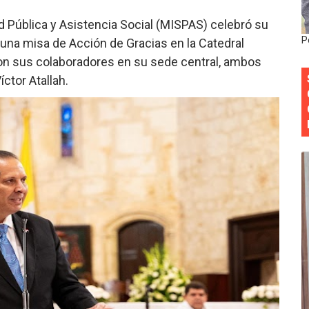
al “Compromiso Ambiental 2.0”
d Pública y Asistencia Social (MISPAS) celebró su
P
 una misa de Acción de Gracias en la Catedral
y Obispado de la Provincia Santo Domingo Acuerdan Alianza
on sus colaboradores en su sede central, ambos
ctor Atallah.
cia ganadores de Premios Anuales de Literatura 2026 y el d
cales de las Américas se reúnen en República Dominicana pa
onocido por sus cuatro décadas de excelencia en el sect