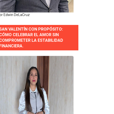
or Edwin DeLaCruz
 Estratégica para Impulsar el Desarrollo de Santo Domingo
SAN VALENTÍN CON PROPÓSITO:
e Historia 2025
CÓMO CELEBRAR EL AMOR SIN
COMPROMETER LA ESTABILIDAD
ra fortalecer el diálogo social y el trabajo decente
FINANCIERA.
or gastronómico