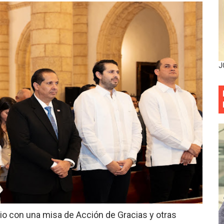
decidió no seguir en la Presidencia de la Suprema Corte de
situación económica y califica de ineficiente la gestión del
rvicio Militar Voluntario
J
Carolina Mejía RD tiene la oportunidad histórica de elegir l
entado a balazos en la avenida Abraham Lincoln y fallecer 
sistema eléctrico ante constantes apagones en Santo Dom
as y bombas lagrimógenas: Tensión en la Fernández Domí
ia festival cultural para la región Este
ia festival cultural para la región Este
rio con una misa de Acción de Gracias y otras
 forman como agentes “Todo el equipo de la DGM debe acog