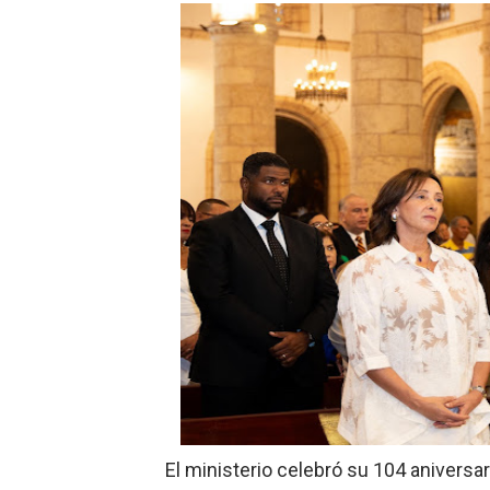
El magistrado Henry Molina 
​Domingo Plácido critica la 
Graduación XII Promoción Se
Fellito Suberví asegura en 
Hipótesis policial sobre at
CESDN urge fortalecer el 
Cacerolazos, gomas quemad
Roberto Ángel Salcedo anunc
Roberto Ángel Salcedo anunc
El ministerio celebró su 104 aniversa
Lee Ballester a los que se