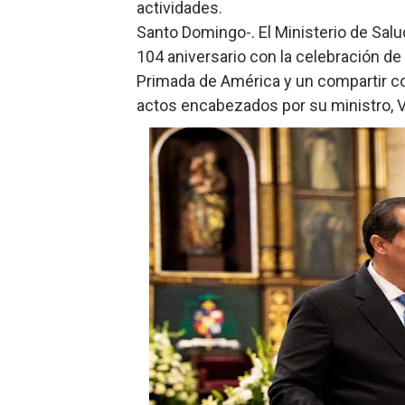
actividades.
Operativo Interinstitucion
Santo Domingo-. El Ministerio de Salu
104 aniversario con la celebración de
Trabajadores de la prensa 
Primada de América y un compartir c
actos encabezados por su ministro, Ví
Ministerio de Cultura anun
Más de 180 dirigentes sindi
Restaurante Amigos es rec