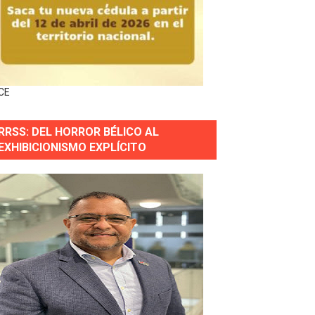
 Justicia.
 gobierno
CE
a primera mujer presidente de la República
RRSS: DEL HORROR BÉLICO AL
horas después
EXHIBICIONISMO EXPLÍCITO
ingo Norte
nguez por apagones en Cayenas y Residencial Amalia
erse a normas éticas y ser garante de los derechos de la