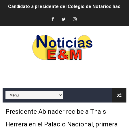
Digecac realizará Primer Festival de Plantas 2026
Josefa Castillo: Liderazgo y Transformación Social al F
Lee Ballester a los que se forman como agentes “Todo
Operativo Interinstitucional “Compromiso Ambiental 2.
Trabajadores de la prensa y Obispado de la Provincia 
Ministerio de Cultura anuncia ganadores de Premios Anu
Más de 180 dirigentes sindicales de las Américas se re
Restaurante Amigos es reconocido por sus cuatro déc
Presidente Abinader recibe a Thais
Banco Popular escala 17 posiciones en los mil mejore
Herrera en el Palacio Nacional, primera
SNS y el SRSO actualizan Manual de Comunicación Inter