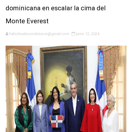
dominicana en escalar la cima del
Osiris de León responde a Roberto Tineo y a Yeisy por 
Monte Everest
DGPCF: 55 años sembrando desarrollo y fortaleciendo 
habichuelacondulce.m@gmail.com
junio 12, 2024
Operativo interagencial frena delitos ambientales y re
-Propeep y Gestión Presidencial encabezan entrega co
Ministerio de Defensa siembra esperanza y protege e
MICM y CECCOM retienen 213,355 galones de combustibl
Bienes Nacionales recauda más de RD 57 millones en s
Residentes en San Juan beneficiados con jornada asiste
El magistrado Henry Molina decidió no seguir en la Pre
El PRM renueva su cúpula directiva: Luis Abinader asum