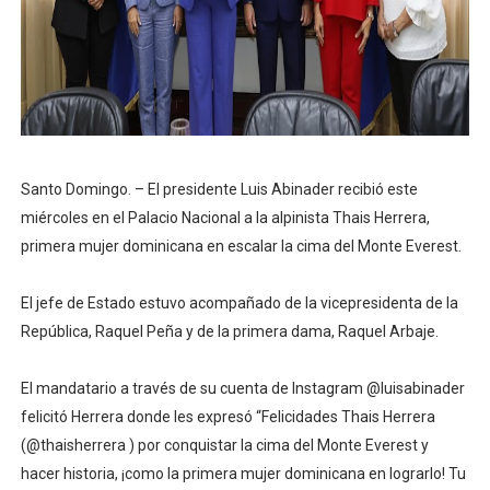
Fellito Suberví inspecciona obras en las “villas” y pide
Comedores Comunitarios de DASAC garantizan alimenta
UNTC inicia ofensiva para recuperar fuerza gremial y fo
Santo Domingo. – El presidente Luis Abinader recibió este
PRM escogerá este domingo su nueva cúpula directiva 
miércoles en el Palacio Nacional a la alpinista Thais Herrera,
Candidato a presidente del Colegio de Notarios hace ll
primera mujer dominicana en escalar la cima del Monte Everest.
El jefe de Estado estuvo acompañado de la vicepresidenta de la
República, Raquel Peña y de la primera dama, Raquel Arbaje.
El mandatario a través de su cuenta de Instagram @luisabinader
felicitó Herrera donde les expresó “Felicidades Thais Herrera
(@thaisherrera ) por conquistar la cima del Monte Everest y
hacer historia, ¡como la primera mujer dominicana en lograrlo! Tu