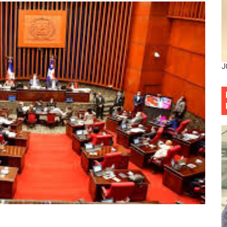
sistema eléctrico ante constantes apagones en Santo Dom
as y bombas lagrimógenas: Tensión en la Fernández Domí
ia festival cultural para la región Este
J
ia festival cultural para la región Este
eep permite a familia de La Cuaba recuperar su hogar tra
ana Riveiro como nueva vicepresidenta ejecutiva de Fiduci
minicana impulsan metas de transparencia
rativo anula permisos urbanísticos del proyecto Everest To
 de cédula: adiós al orden por mes de nacimiento en munici
onocido por sus cuatro décadas de excelencia en el sect