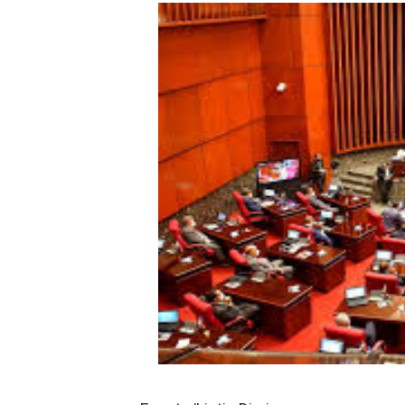
CESDN urge fortalecer el 
Cacerolazos, gomas quemad
Roberto Ángel Salcedo anunc
Roberto Ángel Salcedo anunc
Respuesta oportuna de Prop
Juramentan a Angelina Bivi
DIGEIG y Liga Municipal Do
Tribunal Superior Administ
JCE flexibiliza renovación
Restaurante Amigos es rec