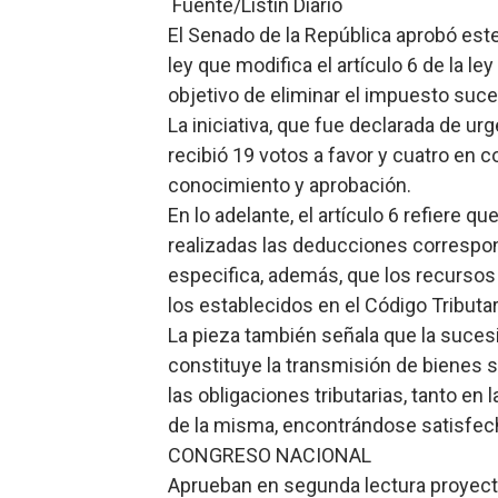
Fuente/Listin Diario
Banco Popular escala 17 po
El Senado de la República aprobó est
ley que modifica el artículo 6 de la 
SNS y el SRSO actualizan M
objetivo de eliminar el impuesto suc
La iniciativa, que fue declarada de ur
Osiris de León responde a 
recibió 19 votos a favor y cuatro en 
DGPCF: 55 años sembrando d
conocimiento y aprobación.
En lo adelante, el artículo 6 refiere 
Operativo interagencial fr
realizadas las deducciones correspond
especifica, además, que los recursos
los establecidos en el Código Tributar
La pieza también señala que la sucesi
constituye la transmisión de bienes so
las obligaciones tributarias, tanto e
de la misma, encontrándose satisfech
CONGRESO NACIONAL
Aprueban en segunda lectura proyecto