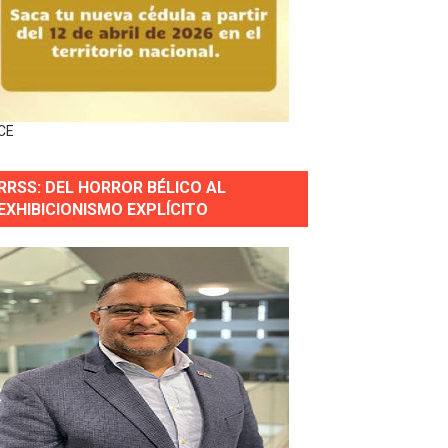
ingo Norte
nguez por apagones en Cayenas y Residencial Amalia
CE
RRSS: DEL HORROR BÉLICO AL
s incendio
EXHIBICIONISMO EXPLÍCITO
aria Reservas.
wer en Piantini
pios pequeños
or gastronómico