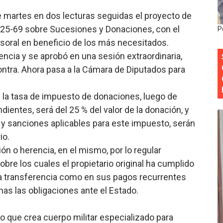
siciones en los mil mejores bancos del mundo
e martes en dos lecturas seguidas el proyecto de
ley 25-69 sobre Sucesiones y Donaciones, con el
P
anual de Comunicación Interna y Externa para fortalecer g
esoral en beneficio de los más necesitados.
gencia y se aprobó en una sesión extraordinaria,
Roberto Tineo y a Yeisy por sus críticas destempladas sobr
contra. Ahora pasa a la Cámara de Diputados para
esarrollo y fortaleciendo la frontera dominicana
que la tasa de impuesto de donaciones, luego de
ena delitos ambientales y recupera terrenos en zonas prote
ientes, será del 25 % del valor de la donación, y
 y sanciones aplicables para este impuesto, serán
io.
ón o herencia, en el mismo, por lo regular
bre los cuales el propietario original ha cumplido
n la transferencia como en sus pagos recurrentes
as las obligaciones ante el Estado.
 que crea cuerpo militar especializado para