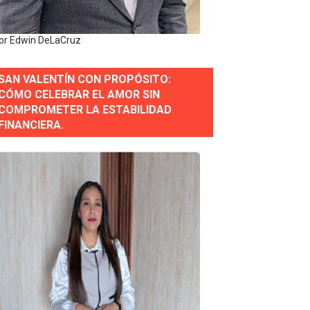
or Edwin DeLaCruz
estión comunicacional en salud
SAN VALENTÍN CON PROPÓSITO:
e Presa de Guaiguí: "Es ignorancia supina"
CÓMO CELEBRAR EL AMOR SIN
COMPROMETER LA ESTABILIDAD
FINANCIERA.
gidas del país