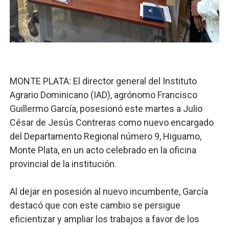
Banco Popular escala 17 posiciones en los mil mejore
SNS y el SRSO actualizan Manual de Comunicación Inter
Osiris de León responde a Roberto Tineo y a Yeisy por 
MONTE PLATA: El director general del Instituto
DGPCF: 55 años sembrando desarrollo y fortaleciendo 
Agrario Dominicano (IAD), agrónomo Francisco
Guillermo García, posesionó este martes a Julio
Operativo interagencial frena delitos ambientales y re
César de Jesús Contreras como nuevo encargado
del Departamento Regional número 9, Higuamo,
Monte Plata, en un acto celebrado en la oficina
provincial de la institución.
Al dejar en posesión al nuevo incumbente, García
destacó que con este cambio se persigue
eficientizar y ampliar los trabajos a favor de los