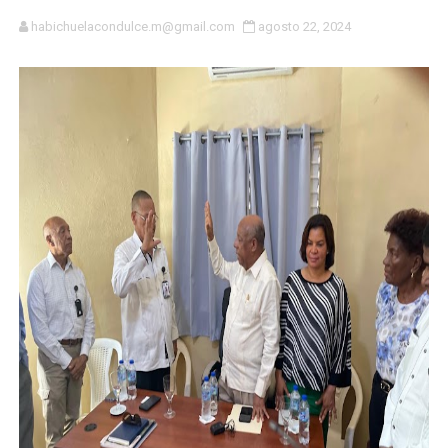
habichuelacondulce.m@gmail.com
agosto 22, 2024
CESDN urge fortalecer el sistema eléctrico ante con
Cacerolazos, gomas quemadas y bombas lagrimógenas:
Roberto Ángel Salcedo anuncia festival cultural para la
Roberto Ángel Salcedo anuncia festival cultural para la
Respuesta oportuna de Propeep permite a familia de L
Juramentan a Angelina Biviana Riveiro como nueva vice
DIGEIG y Liga Municipal Dominicana impulsan metas de 
Tribunal Superior Administrativo anula permisos urbaní
JCE flexibiliza renovación de cédula: adiós al orden p
Restaurante Amigos es reconocido por sus cuatro déc