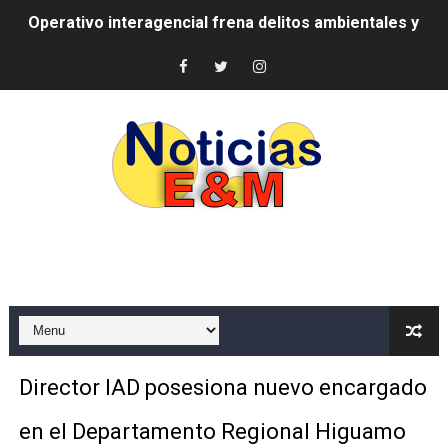
-Propeep y Gestión Presidencial encabezan entrega co
Ministerio de Defensa siembra esperanza y protege e
MICM y CECCOM retienen 213,355 galones de combustibl
Bienes Nacionales recauda más de RD 57 millones en s
Residentes en San Juan beneficiados con jornada asiste
El magistrado Henry Molina decidió no seguir en la Pre
​Domingo Plácido critica la situación económica y califi
Graduación XII Promoción Servicio Militar Voluntario
Director IAD posesiona nuevo encargado
Fellito Suberví asegura en Carolina Mejía RD tiene la op
en el Departamento Regional Higuamo
Hipótesis policial sobre atentado a balazos en la aven