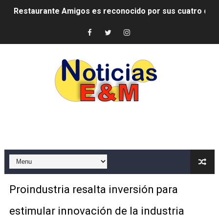
Restaurante Amigos es reconocido por sus cuatro déc
Banco Popular escala 17 posiciones en los mil mejore
SNS y el SRSO actualizan Manual de Comunicación Inter
Osiris de León responde a Roberto Tineo y a Yeisy por 
DGPCF: 55 años sembrando desarrollo y fortaleciendo 
Operativo interagencial frena delitos ambientales y re
-Propeep y Gestión Presidencial encabezan entrega co
Ministerio de Defensa siembra esperanza y protege e
MICM y CECCOM retienen 213,355 galones de combustibl
Proindustria resalta inversión para
Bienes Nacionales recauda más de RD 57 millones en s
estimular innovación de la industria