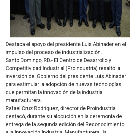
Lee Ballester a los que se forman como agentes “Todo
Operativo Interinstitucional “Compromiso Ambiental 2.
Trabajadores de la prensa y Obispado de la Provincia 
Destaca el apoyo del presidente Luis Abinader en el
Ministerio de Cultura anuncia ganadores de Premios Anu
impulso del proceso de industrialización.
Más de 180 dirigentes sindicales de las Américas se re
Santo Domingo, RD.- El Centro de Desarrollo y
Competitividad Industrial (Proindustria) resaltó la
Restaurante Amigos es reconocido por sus cuatro déc
inversión del Gobierno del presidente Luis Abinader
para estimular la adopción de nuevas tecnologías
que permitan la innovación de la industria
manufacturera.
Rafael Cruz Rodríguez, director de Proindustria
destacó, durante su alocución en la ceremonia de
entrega de la segunda edición del Reconocimiento
a la Innovación Industrial Manufacturera, la