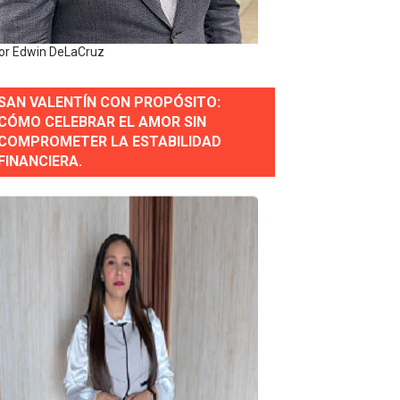
e Historia 2025
or Edwin DeLaCruz
ra fortalecer el diálogo social y el trabajo decente
SAN VALENTÍN CON PROPÓSITO:
or gastronómico
CÓMO CELEBRAR EL AMOR SIN
COMPROMETER LA ESTABILIDAD
FINANCIERA.
estión comunicacional en salud