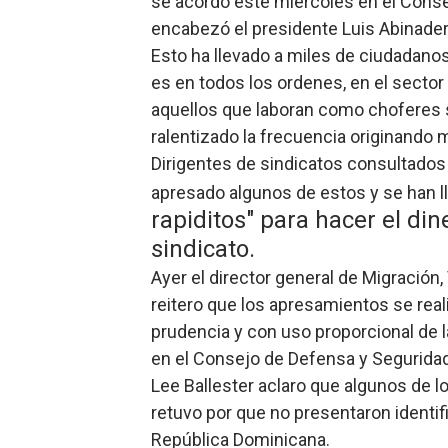
se acordó este miércoles en el Cons
Ministerio de Cultura anun
encabezó el presidente Luis Abinader, 
Esto ha llevado a miles de ciudadanos
Más de 180 dirigentes sindi
es en todos los ordenes, en el sector 
aquellos que laboran como choferes sa
Restaurante Amigos es rec
ralentizado la frecuencia originando 
Banco Popular escala 17 po
Dirigentes de sindicatos consultados
apresado algunos de estos y se han lle
SNS y el SRSO actualizan M
rapiditos" para hacer el din
sindicato.
Ayer el director general de Migración,
reitero que los apresamientos se rea
prudencia y con uso proporcional de 
en el Consejo de Defensa y Segurida
Lee Ballester aclaro que algunos de 
retuvo por que no presentaron identif
República Dominicana.