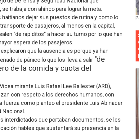
ejo de Defensa y Seguridad Nacional que
cia ganadores de Premios Anuales de Literatura 2026 y el d
se trabaja con ahínco para lograr la meta.
 haitianos dejar sus puestos de rutina y como lo
P
cales de las Américas se reúnen en República Dominicana pa
transporte de pasajeros, al menos en la capital,
len "de rapiditos" a hacer su turno por lo que han
onocido por sus cuatro décadas de excelencia en el sect
mayor espera de los pasajeros.
siciones en los mil mejores bancos del mundo
 explicaron que la ausencia es porque ya han
"de
nado de pánico lo que los lleva a salir
anual de Comunicación Interna y Externa para fortalecer g
ero de la comida y cuota del
 Vicealmirante Luis Rafael Lee Ballester (ARD),
lizan con respeto a los derechos humanos, con
la fuerza como planteo el presidente Luis Abinader
d Nacional.
los interdictados que portaban documentos, se les
icación fiables que sustentará su presencia en la