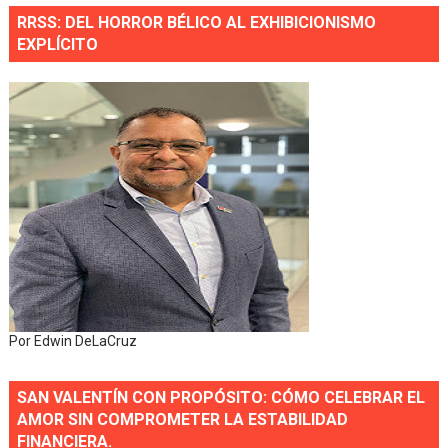
RRSS: DEL HORROR BÉLICO AL EXHIBICIONISMO
EXPLÍCITO
Por Edwin DeLaCruz
SAN VALENTÍN CON PROPÓSITO: CÓMO CELEBRAR EL
AMOR SIN COMPROMETER LA ESTABILIDAD
FINANCIERA.