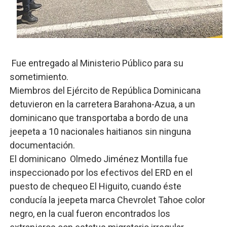
Trabajadores de la prensa y Obispado de la Provincia 
Ministerio de Cultura anuncia ganadores de Premios Anu
Más de 180 dirigentes sindicales de las Américas se re
Fue entregado al Ministerio Público para su
sometimiento.
Restaurante Amigos es reconocido por sus cuatro déc
Miembros del Ejército de República Dominicana
detuvieron en la carretera Barahona-Azua, a un
Banco Popular escala 17 posiciones en los mil mejore
dominicano que transportaba a bordo de una
jeepeta a 10 nacionales haitianos sin ninguna
documentación.
El dominicano Olmedo Jiménez Montilla fue
inspeccionado por los efectivos del ERD en el
puesto de chequeo El Higuito, cuando éste
conducía la jeepeta marca Chevrolet Tahoe color
negro, en la cual fueron encontrados los