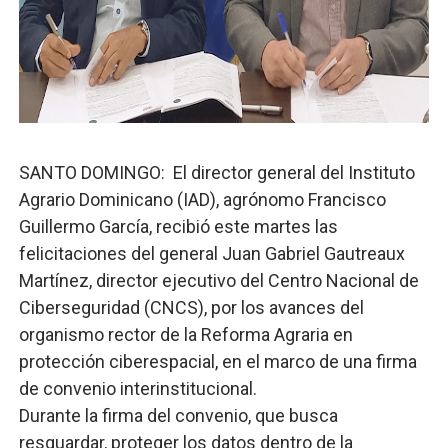
UNTC inicia ofensiva para recuperar fuerza gremial y fo
PRM escogerá este domingo su nueva cúpula directiva 
Candidato a presidente del Colegio de Notarios hace ll
Digecac realizará Primer Festival de Plantas 2026
SANTO DOMINGO: El director general del Instituto
Agrario Dominicano (IAD), agrónomo Francisco
Josefa Castillo: Liderazgo y Transformación Social al F
Guillermo García, recibió este martes las
felicitaciones del general Juan Gabriel Gautreaux
Martínez, director ejecutivo del Centro Nacional de
Ciberseguridad (CNCS), por los avances del
organismo rector de la Reforma Agraria en
protección ciberespacial, en el marco de una firma
de convenio interinstitucional.
Durante la firma del convenio, que busca
resguardar, proteger los datos dentro de la